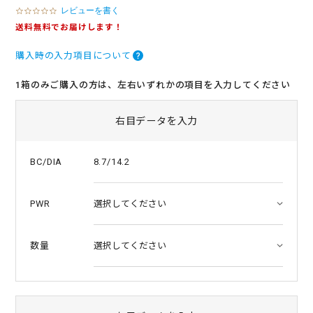
レビューを書く
0
.
送料無料でお届けします！
0
s
購入時の入力項目について
t
a
r
1箱のみご購入の方は、左右いずれかの項目を入力してください
r
a
t
右目データを入力
i
n
g
8.7/14.2
BC/DIA
PWR
数量