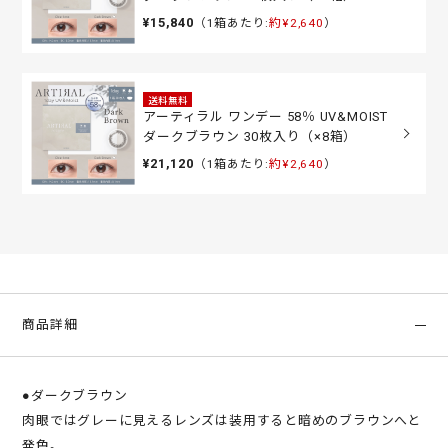
¥15,840
（1箱あたり:
約¥2,640
）
送料無料
アーティラル ワンデー 58％ UV&MOIST
ダークブラウン 30枚入り（×8箱）
¥21,120
（1箱あたり:
約¥2,640
）
商品詳細
●ダークブラウン
肉眼ではグレーに見えるレンズは装用すると暗めのブラウンへと
発色。