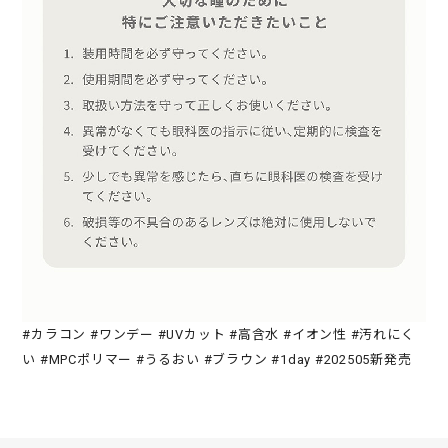
#カラコン #ワンデー #UVカット #高含水 #イオン性 #汚れにく
い #MPCポリマー #うるおい #ブラウン #1day #202505新発売