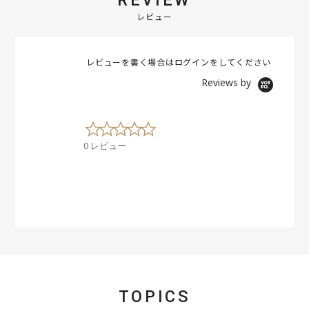
REVIEW
レビュー
レビューを書く場合は
ログイン
をしてください
Reviews by
0
.
0 レビュー
0
s
t
a
r
r
a
t
i
n
g
TOPICS