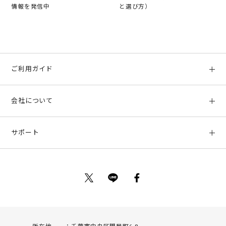
情報を発信中
と選び方）
ご利用ガイド
初めての方へ
会社について
ご利用ガイド
会社概要
お支払い方法、配送について
サポート
店舗情報
返品について
お客様サポート
特定商取引法に基づく表示
ポイントについて
お問い合わせ
プライバシーポリシー
サイトマップ
ご利用規約