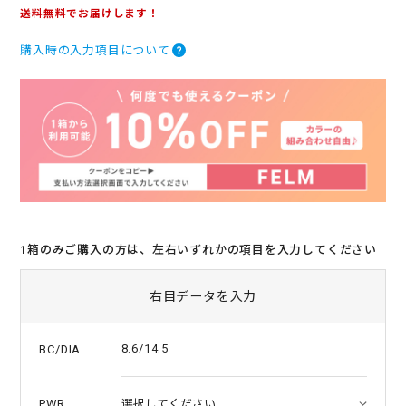
.
送料無料でお届けします！
0
s
購入時の入力項目について
t
a
r
r
a
t
i
n
g
1箱のみご購入の方は、左右いずれかの項目を入力してください
右目データを入力
8.6/14.5
BC/DIA
PWR