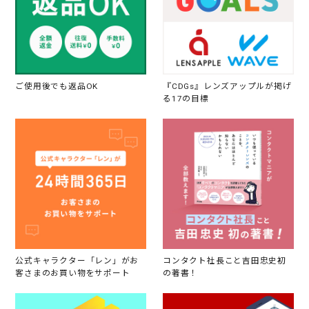
ご使用後でも返品OK
『CDGs』レンズアップルが掲げ
る17の目標
公式キャラクター「レン」がお
コンタクト社長こと吉田忠史初
客さまのお買い物をサポート
の著書！