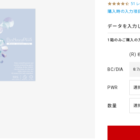
4
51 
.
購入時の入力項
4
s
t
データを入力
a
r
1箱のみご購入の
r
a
t
(R)
i
n
g
BC/DIA
8.7
PWR
数量