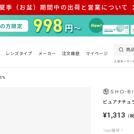
夏季（お盆）期間中の出荷と営業について
レンズタイプ
メーカー
注文履歴
マイページ
人気キーワー
5%
ピュアナチュラ
¥1,313
（
10pt獲得！