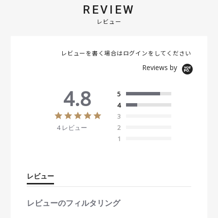
REVIEW
レビュー
レビューを書く場合は
ログイン
をしてください
Reviews by
4.8
5
4
4
3
.
4 レビュー
2
8
s
1
t
a
r
r
レビュー
a
t
i
レビューのフィルタリング
n
g