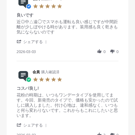
e
o
i
5
v
n
n
.
i
5
g
良いです
0
e
M
ワ
s
R
r
近◎中△遠◯でスマホも運転も良い感じですが中間距
w
a
ン
t
e
e
離が少しぼやける時があります。装用感も良く乾きも
b
r
デ
a
v
v
気にならないのです
y
2
ー
r
i
i
会
0
'
r
e
e
シェアする
員
2
遠
S
a
w
w
o
6
近
h
2026-03-03
t
0
0
b
s
n
両
a
i
y
t
5
用
r
n
会
a
M
e
g
員
t
a
R
会員
購入確認済
o
i
r
e
n
n
5
2
v
3
g
.
0
i
M
良
コスパ良し!
0
2
e
a
い
s
R
r
花粉の時期は、いつもワンデータイプを使用してま
6
w
r
で
t
e
e
す。今回、新発売のタイプで、価格も安かったので試
b
2
す
a
v
v
しに購入しました。付け心地は、違和感なく、いつも
y
0
r
i
i
と何ら変わりないです。これからもこれにしたいと思
会
2
r
e
e
います。
員
6
a
w
w
o
'
t
b
s
シェアする
n
S
i
y
t
3
h