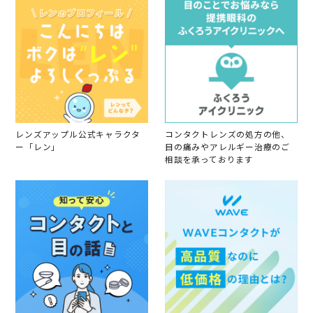
2
で
o
6
す
n
3
M
a
r
2
0
2
6
レンズアップル公式キャラクタ
コンタクトレンズの処方の他、
ー「レン」
目の痛みやアレルギー治療のご
相談を承っております