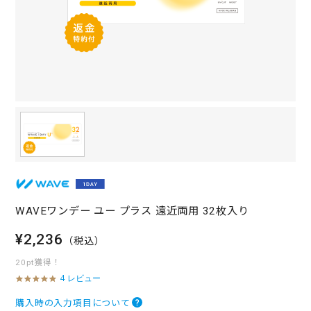
WAVEワンデー ユー プラス 遠近両用 32枚入り
¥2,236
（税込）
20pt獲得！
4 レビュー
4
.
8
購入時の入力項目について