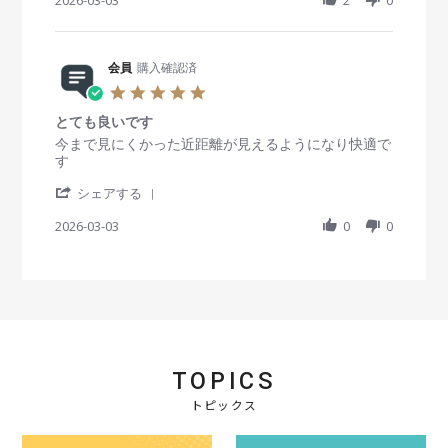
2026-03-03
n
2
0
会
a
M
a
g
員
t
a
r
o
i
r
e
n
n
2
R
会員
購入確認済
3
g
0
e
M
コ
5
2
v
a
ス
.
6
i
r
パ
とても良いです
0
e
2
良
s
R
r
今まで見にくかった近距離が見えるようになり快適で
w
0
し
t
e
e
す
b
2
!
a
v
v
y
6
'
r
i
i
シェアする
会
S
r
e
e
員
h
2026-03-03
a
0
0
w
w
o
a
t
b
s
n
r
i
y
t
3
e
n
会
a
M
R
g
員
t
a
e
o
i
r
v
n
n
2
i
3
g
0
e
M
と
2
TOPICS
w
a
て
6
b
r
も
トピックス
y
2
良
会
0
い
員