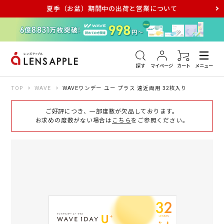
夏季（お盆）期間中の出荷と営業について
アキュビュー
メダリスト
メガネ
探す
マイページ
カート
メニュー
TOP
WAVE
WAVEワンデー ユー プラス 遠近両用 32枚入り
ご好評につき、一部度数が欠品しております。
お求めの度数がない場合は
こちら
をご参照ください。