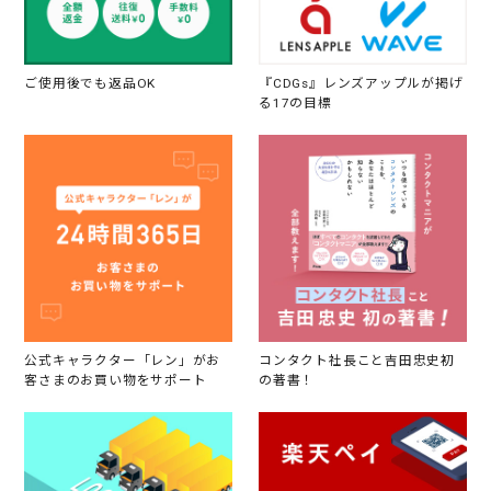
ご使用後でも返品OK
『CDGs』レンズアップルが掲げ
る17の目標
公式キャラクター「レン」がお
コンタクト社長こと吉田忠史初
客さまのお買い物をサポート
の著書！