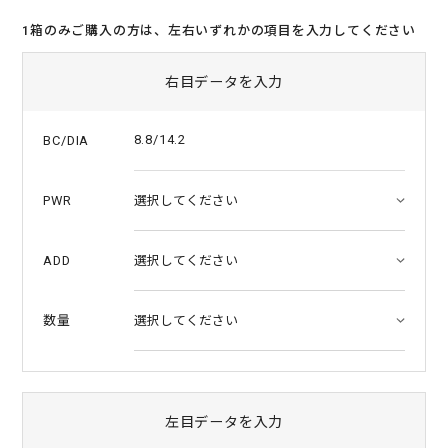
s
t
1箱のみご購入の方は、左右いずれかの項目を入力してください
a
r
r
右目データを入力
a
t
i
8.8/14.2
BC/DIA
n
g
PWR
ADD
数量
左目データを入力