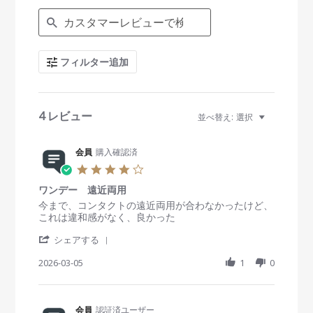
S
e
a
r
c
フィルター追加
h
R
e
v
i
4 レビュー
並べ替え:
選択
e
w
s
会員
購入確認済
4
.
ワンデー 遠近両用
0
s
R
r
今まで、コンタクトの遠近両用が合わなかったけど、
t
e
e
これは違和感がなく、良かった
a
v
v
'
r
i
i
シェアする
S
r
e
e
h
2026-03-05
a
1
0
w
w
a
t
b
s
r
i
y
t
e
n
会
a
R
会員
認証済ユーザー
g
員
t