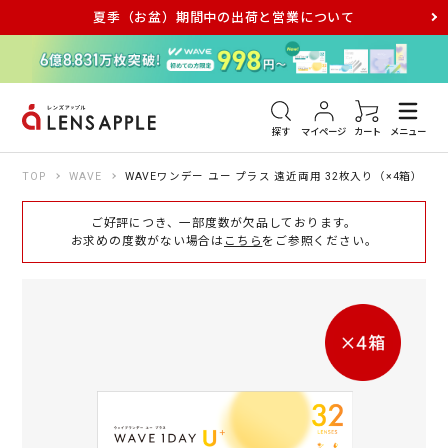
夏季（お盆）期間中の出荷と営業について
アキュビュー
メダリスト
メガネ
探す
マイページ
カート
メニュー
TOP
WAVE
WAVEワンデー ユー プラス 遠近両用 32枚入り（×4箱）
ご好評につき、一部度数が欠品しております。
お求めの度数がない場合は
こちら
をご参照ください。