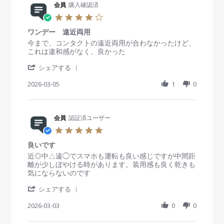
s
会員
購入確認済
4
.
ワンデー 遠近両用
0
s
R
r
今まで、コンタクトの遠近両用が合わなかったけど、
t
e
e
これは違和感がなく、良かった
a
v
v
'
r
i
i
シェアする
S
r
e
e
h
2026-03-05
a
1
0
w
w
a
t
b
s
r
i
y
t
e
n
会
a
R
会員
認証済ユーザー
g
員
t
e
o
i
5
v
n
n
.
i
5
g
良いです
0
e
M
ワ
s
R
r
近◎中△遠◯でスマホも運転も良い感じですが中間距
w
a
ン
t
e
e
離が少しぼやける時があります。装用感も良く乾きも
b
r
デ
a
v
v
気にならないのです
y
2
ー
r
i
i
会
0
'
r
e
e
シェアする
員
2
遠
S
a
w
w
o
6
近
h
2026-03-03
t
0
0
b
s
n
両
a
i
y
t
5
用
r
n
会
a