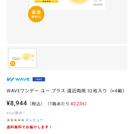
WAVEワンデー ユー プラス 遠近両用 32枚入り（×4箱）
¥8,944
（税込）
（1箱あたり:
¥2,236
）
80pt獲得！
4 レビュー
4
.
送料無料でお届けします！
8