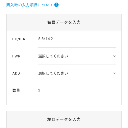
s
購入時の入力項目について
t
a
r
r
右目データを入力
a
t
i
8.8/14.2
BC/DIA
n
g
PWR
ADD
2
数量
左目データを入力