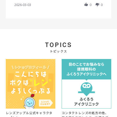
S
r
e
e
員
h
2026-03-03
a
0
0
w
w
o
a
t
b
s
n
r
i
y
t
3
e
n
会
a
M
R
g
員
t
a
e
o
i
r
v
n
n
2
i
3
g
0
e
M
と
2
TOPICS
w
a
て
6
b
r
も
トピックス
y
2
良
会
0
い
員
2
で
o
6
す
n
3
M
a
r
2
0
2
6
レンズアップル公式キャラクタ
コンタクトレンズの処方の他、