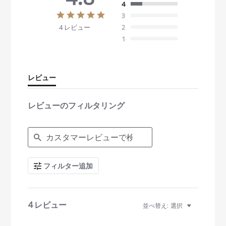
4
4
3
.
4 レビュー
2
8
s
1
t
a
r
r
レビュー
a
t
i
レビューのフィルタリング
n
g
S
e
a
r
c
フィルター追加
h
R
e
v
i
4 レビュー
並べ替え:
選択
e
w