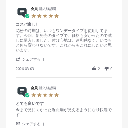
M
e
g
員
t
a
R
会員
購入確認済
o
i
r
e
n
n
5
2
v
3
g
.
0
i
M
良
コスパ良し!
0
2
e
a
い
s
R
r
花粉の時期は、いつもワンデータイプを使用してま
6
w
r
で
t
e
e
す。今回、新発売のタイプで、価格も安かったので試
b
2
す
a
v
v
しに購入しました。付け心地は、違和感なく、いつも
y
0
r
i
i
と何ら変わりないです。これからもこれにしたいと思
会
2
r
e
e
います。
員
6
a
w
w
o
'
t
b
s
シェアする
n
S
i
y
t
3
h
2026-03-03
n
2
0
会
a
M
a
g
員
t
a
r
o
i
r
e
n
n
2
R
会員
購入確認済
3
g
0
e
M
コ
5
2
v
a
ス
.
6
i
r
パ
とても良いです
0
e
2
良
s
R
r
今まで見にくかった近距離が見えるようになり快適で
w
0
し
t
e
e
す
b
2
!
a
v
v
y
6
'
r
i
i
シェアする
会