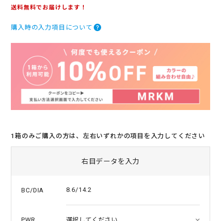
.
送料無料でお届けします！
0
s
購入時の入力項目について
t
a
r
r
a
t
i
n
g
1箱のみご購入の方は、左右いずれかの項目を入力してください
右目データを入力
8.6/14.2
BC/DIA
PWR