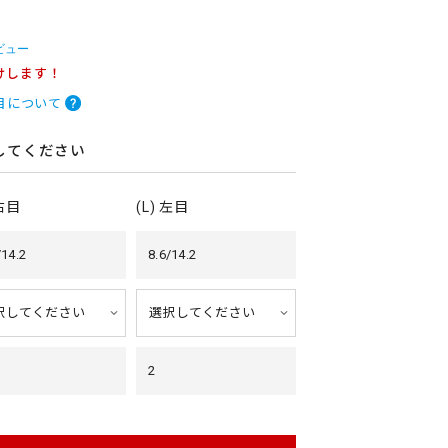
ビュー
けします！
目について
してください
 右目
(L) 左目
/14.2
8.6/14.2
2