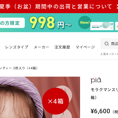
夏季（お盆）期間中の出荷と営業について
レンズタイプ
メーカー
注文履歴
マイページ
人気キーワー
ティー 2枚入り（×4箱）
モラクマンスリ
箱）
¥6,600
（