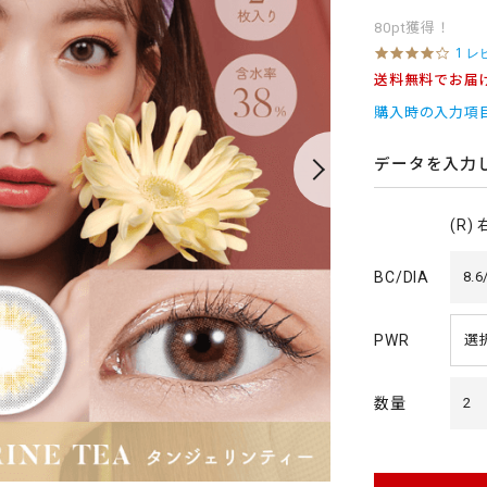
80pt獲得！
4
1 レ
.
送料無料でお届
0
s
購入時の入力項
t
a
r
データを入力
r
a
t
(R)
i
n
g
BC/DIA
8.6
PWR
数量
2