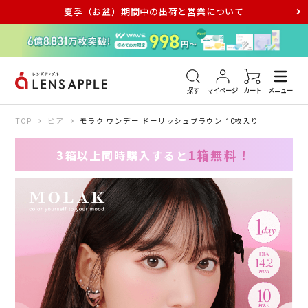
夏季（お盆）期間中の出荷と営業について
アキュビュー
メダリスト
メガネ
探す
マイページ
カート
メニュー
TOP
ピア
モラク ワンデー ドーリッシュブラウン 10枚入り
1箱無料！
3箱以上同時購入すると