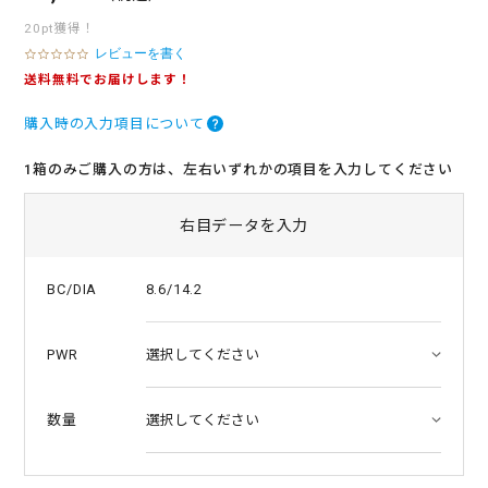
20pt獲得！
レビューを書く
0
.
送料無料でお届けします！
0
s
購入時の入力項目について
t
a
r
1箱のみご購入の方は、左右いずれかの項目を入力してください
r
a
t
右目データを入力
i
n
g
8.6/14.2
BC/DIA
PWR
数量