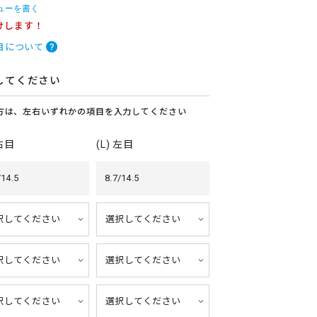
ューを書く
けします！
目について
してください
方は、左右いずれかの項目を入力してください
 右目
(L) 左目
/14.5
8.7/14.5