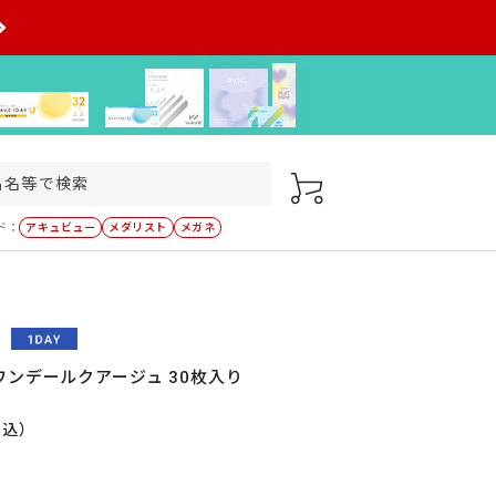
ド：
アキュビュー
メダリスト
メガネ
ンデールクアージュ 30枚入り
税込）