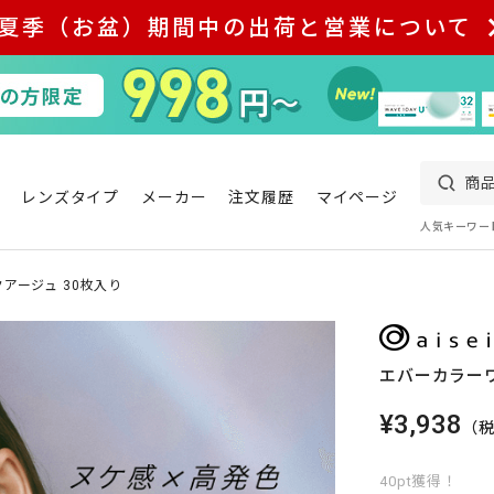
夏季（お盆）期間中の出荷と営業について
レンズタイプ
メーカー
注文履歴
マイページ
人気キーワー
アージュ 30枚入り
エバーカラーワ
¥3,938
（
40pt獲得！