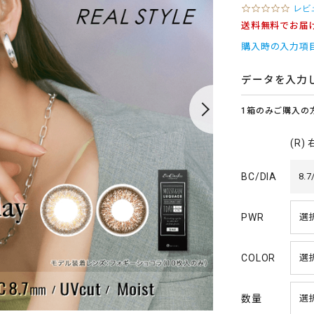
0
レビ
.
送料無料でお届
0
s
購入時の入力項
t
a
r
データを入力
r
a
1箱のみご購入の
t
i
n
(R)
g
BC/DIA
8.7
PWR
COLOR
数量