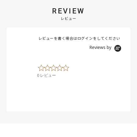
REVIEW
レビュー
レビューを書く場合は
ログイン
をしてください
Reviews by
0
.
0 レビュー
0
s
t
a
r
r
a
t
i
n
g