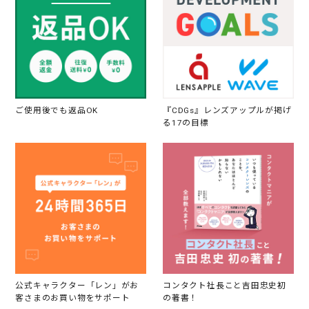
ご使用後でも返品OK
『CDGs』レンズアップルが掲げ
る17の目標
公式キャラクター「レン」がお
コンタクト社長こと吉田忠史初
客さまのお買い物をサポート
の著書！