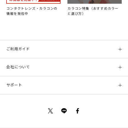
コンタクトレンズ・カラコンの
カラコン特集（おすすめカラー
情報を発信中
と選び方）
ご利用ガイド
初めての方へ
会社について
ご利用ガイド
会社概要
お支払い方法、配送について
サポート
店舗情報
返品について
お客様サポート
特定商取引法に基づく表示
ポイントについて
お問い合わせ
プライバシーポリシー
サイトマップ
ご利用規約