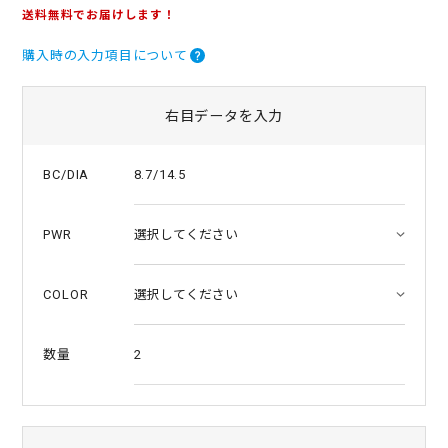
.
送料無料でお届けします！
0
s
購入時の入力項目について
t
a
r
r
右目データを入力
a
t
i
8.7/14.5
BC/DIA
n
g
PWR
COLOR
2
数量