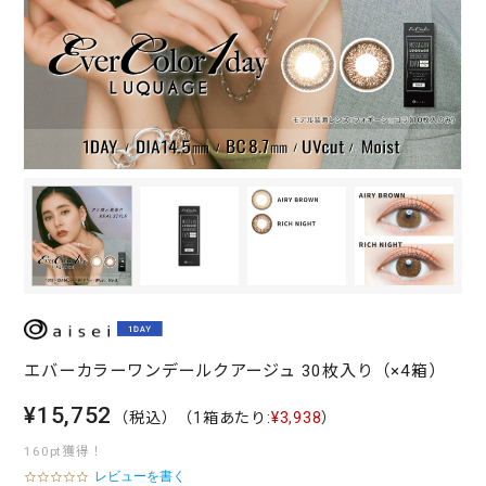
エバーカラーワンデールクアージュ 30枚入り（×4箱）
¥15,752
（税込）
（1箱あたり:
¥3,938
）
160pt獲得！
レビューを書く
0