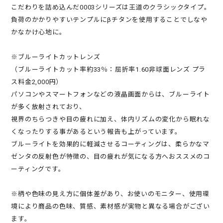
こだわりを詰め込んだ0003シリーズは王道のクラシックタイプ。
負荷のかかりやすいテンプルにβチタンを使用することでしなや
かなかけ心地に。
※ブルーライトカットレンズ
（ブルーライトカット率約33％：屈折率1.60非球面レンズ プラ
ス料金2,000円）
パソコンやスマートフォンなどの液晶画面からは、ブルーライト
が多く放射されており、
視界のちらつきや目の疲れに加え、体内リズムの変化から眠れな
くなったりする事があるという報告も上がっています。
ブルーライトを効果的に軽減させるコーティングは、柔らかなマ
ゼンタの反射色が特徴の、目の疲れが気になる方へおススメのコ
ーティングです。
※柄や色味の見え方に個体差があり、お使いのモニター、使用環
境により商品の色味、質感、素材感が実物と異なる場合がござい
ます。