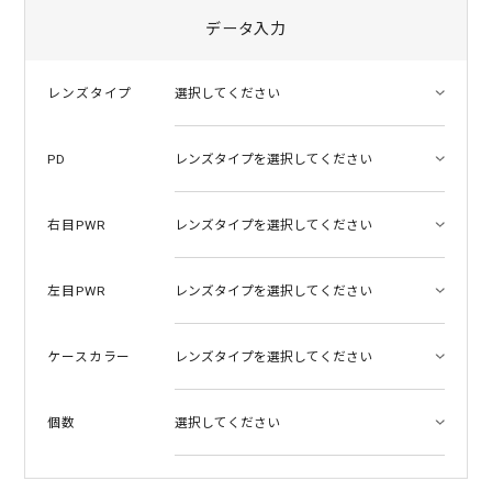
r
r
データ入力
a
t
i
レンズタイプ
n
g
PD
右目PWR
左目PWR
ケースカラー
個数