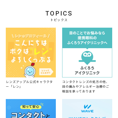
i
n
n
e
2
g
TOPICS
w
9
買
b
D
い
トピックス
y
e
た
会
c
く
員
2
な
o
0
る
n
2
一
2
5
品
9
D
e
c
2
0
2
5
レンズアップル公式キャラクタ
コンタクトレンズの処方の他、
ー「レン」
目の痛みやアレルギー治療のご
相談を承っております