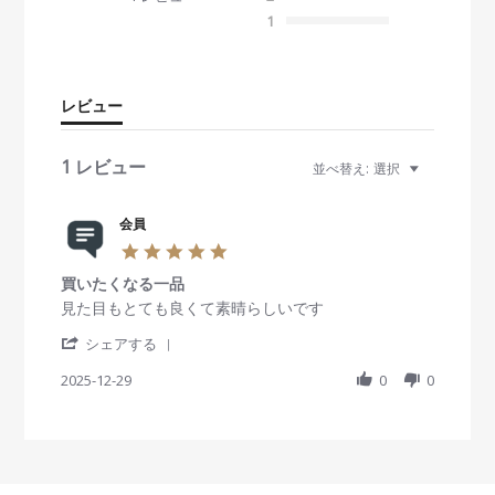
0
s
1
t
a
r
r
レビュー
a
t
i
1 レビュー
並べ替え:
選択
n
g
会員
5
.
買いたくなる一品
0
s
R
r
見た目もとても良くて素晴らしいです
t
e
e
'
a
v
v
シェアする
S
r
i
i
h
2025-12-29
r
0
0
e
e
a
a
w
w
r
t
b
s
e
i
y
t
R
n
会
a
e
g
員
t
v
o
i