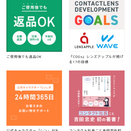
ご使用後でも返品OK
『CDGs』レンズアップルが掲げ
る17の目標
公式キャラクター「レン」がお
コンタクト社長こと吉田忠史初