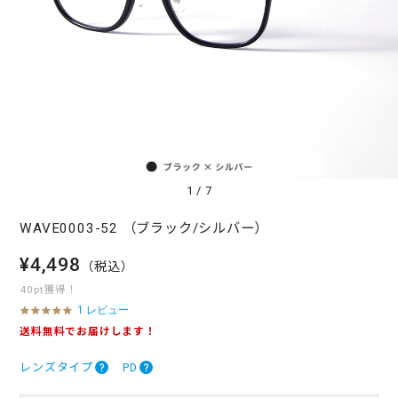
1
/
7
WAVE0003-52 （ブラック/シルバー）
¥4,498
（税込）
40pt獲得！
1 レビュー
5
.
送料無料でお届けします！
0
s
レンズタイプ
PD
t
a