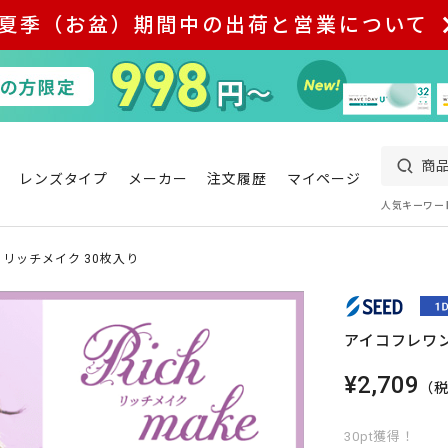
夏季（お盆）期間中の出荷と営業について
レンズタイプ
メーカー
注文履歴
マイページ
人気キーワー
 リッチメイク 30枚入り
アイコフレワン
¥2,709
（
30pt獲得！