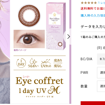
5
1 レ
.
送料無料でお届
0
s
購入時の入力項
t
a
r
データを入力
r
a
1箱のみご購入の
t
i
n
(R)
g
BC/DIA
8.7
PWR
数量