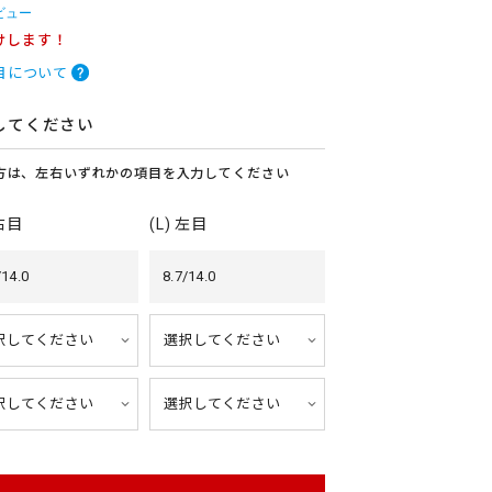
ビュー
けします！
目について
してください
方は、左右いずれかの項目を入力してください
 右目
(L) 左目
/14.0
8.7/14.0