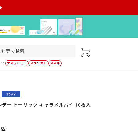
ド：
アキュビュー
メダリスト
メガネ
デー トーリック キャラメルパイ 10枚入
税込）