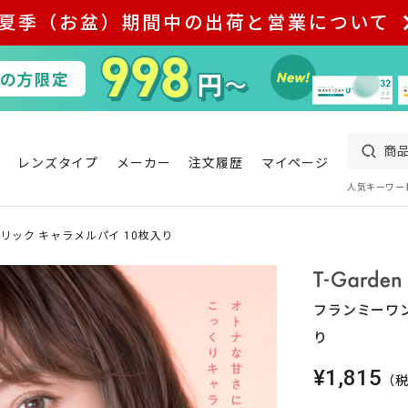
夏季（お盆）期間中の出荷と営業について
レンズタイプ
メーカー
注文履歴
マイページ
人気キーワー
リック キャラメルパイ 10枚入り
フランミーワン
り
¥1,815
（