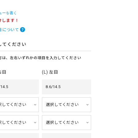
ューを書く
けします！
目について
してください
方は、左右いずれかの項目を入力してください
 右目
(L) 左目
/14.5
8.6/14.5