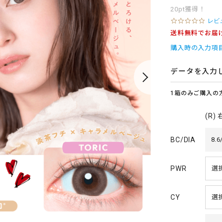
20pt獲得！
0
レビ
.
送料無料でお届
0
s
購入時の入力項
t
a
r
データを入力
r
a
1箱のみご購入の
t
i
n
(R)
g
BC/DIA
8.6
PWR
CY