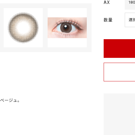
AX
180
数量
ベージュ。