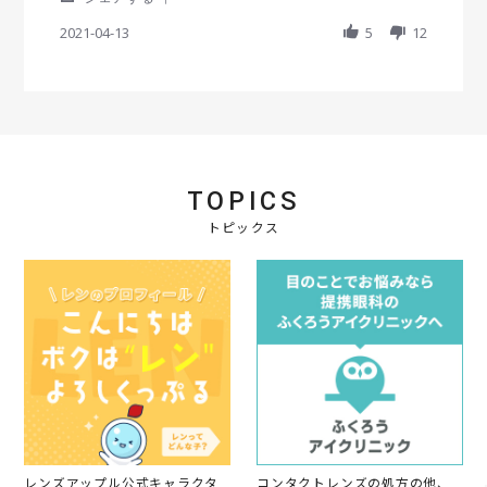
y
2
も
S
r
i
i
会
1
発
h
2021-04-13
r
5
12
e
e
員
送
a
a
w
w
o
が
r
t
b
s
n
早
e
i
y
t
8
く
R
n
会
a
J
大
e
g
員
t
u
変
v
o
i
n
助
i
n
n
2
か
e
1
g
0
っ
TOPICS
w
3
乱
2
て
b
A
視
1
トピックス
お
y
p
の
り
会
r
度
ま
員
2
数
す
o
0
の
デ
n
2
選
ー
1
1
択
ト
3
あ
ト
A
り
パ
p
ま
ー
r
せ
ズ
2
ん
ト
0
💦
ー
2
リ
1
レンズアップル公式キャラクタ
コンタクトレンズの処方の他、