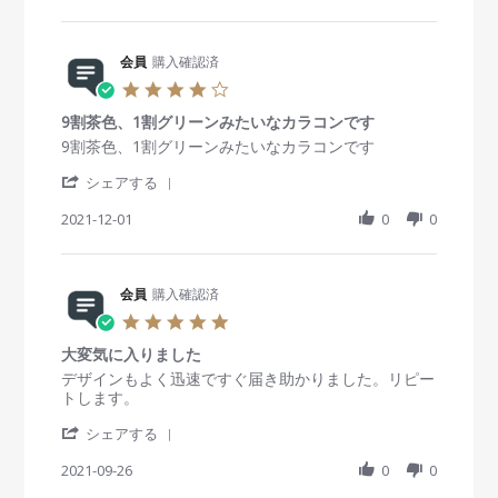
a
y
t
2
r
会
a
0
e
員
t
2
R
会員
購入確認済
o
i
4
e
n
n
4
v
2
g
.
i
8
初
9割茶色、1割グリーンみたいなカラコンです
0
e
F
め
s
R
r
9割茶色、1割グリーンみたいなカラコンです
w
e
て
t
e
e
b
b
購
'
a
v
v
シェアする
y
2
入
S
r
i
i
会
0
し
h
2021-12-01
r
0
0
e
e
員
2
ま
a
a
w
w
o
2
し
r
t
b
s
n
た
e
i
y
t
2
。
R
会員
購入確認済
n
会
a
8
e
g
員
t
5
F
v
o
i
.
e
i
n
n
大変気に入りました
0
b
e
1
g
s
R
r
デザインもよく迅速ですぐ届き助かりました。リピー
2
w
D
9
t
e
e
トします。
0
b
e
割
a
v
v
2
y
c
茶
'
r
i
i
シェアする
2
会
2
色
S
r
e
e
員
0
、
h
2021-09-26
a
0
0
w
w
o
2
1
a
t
b
s