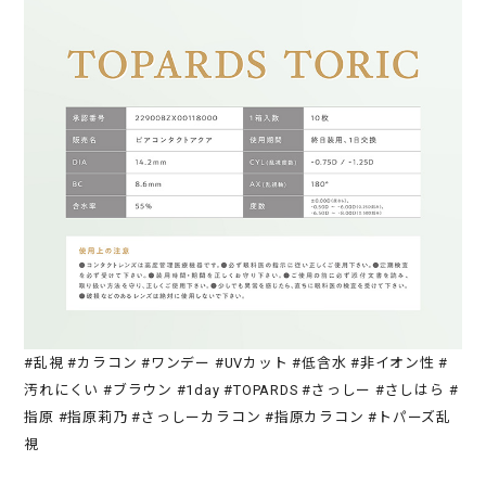
#乱視 #カラコン #ワンデー #UVカット #低含水 #非イオン性 #
汚れにくい #ブラウン #1day #TOPARDS #さっしー #さしはら #
指原 #指原莉乃 #さっしーカラコン #指原カラコン #トパーズ乱
視