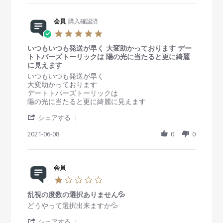
n
1
割
r
i
y
t
1
グ
e
n
会
a
D
リ
R
会員
購入確認済
g
員
t
e
ー
e
o
i
5
c
ン
v
n
n
.
2
み
i
2
g
いつもいつも発送が早く 大変助かっております デー
0
0
た
e
6
大
トトパーズトーリックは 陽の光に当たると更に綺麗
s
2
い
w
S
変
に見えます
t
1
な
b
e
気
a
R
r
いつもいつも発送が早く
カ
y
p
に
r
e
e
大変助かっております
ラ
会
2
入
r
v
v
デートトパーズトーリックは
コ
員
0
り
a
i
i
陽の光に当たると更に綺麗に見えます
ン
o
2
ま
t
e
e
で
n
1
し
'
i
w
w
シェアする
す
2
た
S
n
b
s
6
h
2021-06-08
g
0
0
y
t
S
a
会
a
e
r
員
t
p
e
o
i
2
R
会員
n
n
0
e
8
g
1
2
v
J
い
.
1
i
u
つ
乱視の度数の選択ありません💦
0
e
n
も
s
R
r
どうやって選択出来ますか💦
w
2
い
t
e
e
b
0
つ
'
a
v
v
シェアする