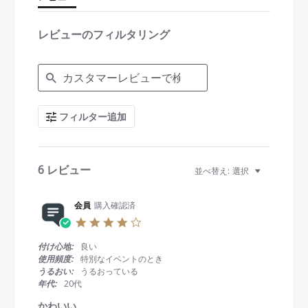
a
t
i
レビューのフィルタリング
n
g
S
e
a
r
c
フィルター追加
h
R
e
v
i
6 レビュー
並べ替え:
選択
e
w
s
会員
購入確認済
4
.
0
付け心地:
良い
s
使用頻度:
特別なイベントのとき
t
うるおい:
うるおっている
a
年代:
20代
r
r
かわいい