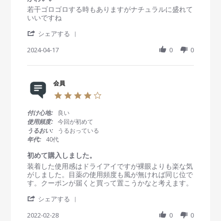
a
R
r
若干ゴロゴロする時もありますがナチュラルに盛れて
t
e
e
いいですね
i
v
v
n
'
i
i
シェアする
g
S
e
e
h
2024-04-17
0
0
w
w
a
b
s
r
y
t
e
会
a
R
会員
員
t
e
o
i
4
v
n
n
.
i
1
g
0
付け心地:
良い
e
7
か
s
使用頻度:
今回が初めて
w
A
わ
t
うるおい:
うるおっている
b
p
い
a
年代:
40代
y
r
い
r
会
2
r
初めて購入しました。
員
0
a
R
r
装着した使用感はドライアイですが裸眼よりも楽な気
o
2
t
e
e
がしました。目薬の使用頻度も風が無ければ同じ位で
n
4
i
v
v
す。クーポンが届くと買って置こうかなと考えます。
1
n
i
i
7
g
'
e
e
シェアする
A
S
w
w
p
h
2022-02-28
0
0
b
s
r