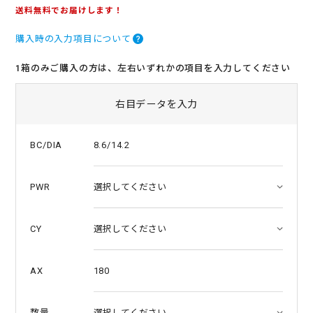
.
送料無料でお届けします！
8
s
購入時の入力項目について
t
a
r
1箱のみご購入の方は、左右いずれかの項目を入力してください
r
a
t
右目データを入力
i
n
g
8.6/14.2
BC/DIA
PWR
CY
180
AX
数量