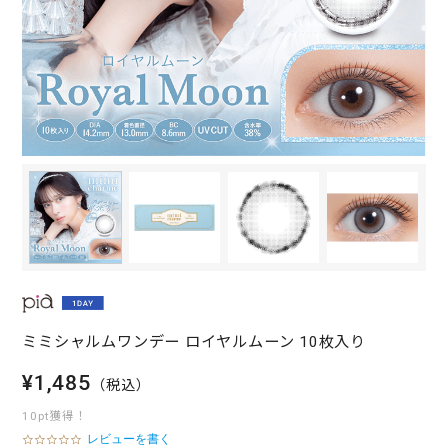
ミミシャルムワンデー ロイヤルムーン 10枚入り
¥1,485
（税込）
10pt獲得！
レビューを書く
0