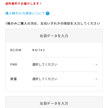
.
送料無料でお届けします！
0
s
購入時の入力項目について
t
a
r
1箱のみご購入の方は、左右いずれかの項目を入力してください
r
a
t
右目データを入力
i
n
g
8.6/14.2
BC/DIA
PWR
数量
左目データを入力