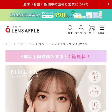
夏季（お盆）期間中の出荷と営業について
アキュビュー
メダリスト
メガネ
探す
マイページ
カート
メニュー
TOP
ピア
モラク ワンデー ティントブラウン 10枚入り
1箱無料！
3箱以上同時購入すると