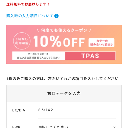
.
送料無料でお届けします！
0
s
購入時の入力項目について
t
a
r
r
a
t
i
n
g
1箱のみご購入の方は、左右いずれかの項目を入力してください
右目データを入力
8.6/14.2
BC/DIA
PWR