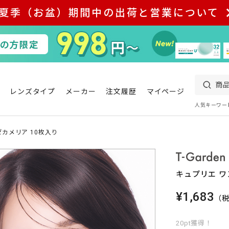
夏季（お盆）期間中の出荷と営業について
レンズタイプ
メーカー
注文履歴
マイページ
人気キーワー
ゼカメリア 10枚入り
キュプリエ ワ
¥1,683
（
20pt獲得！