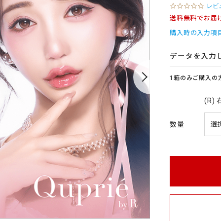
0
レビ
.
送料無料でお届
0
s
購入時の入力項
t
a
r
データを入力
r
a
1箱のみご購入の
t
i
n
(R)
g
数量