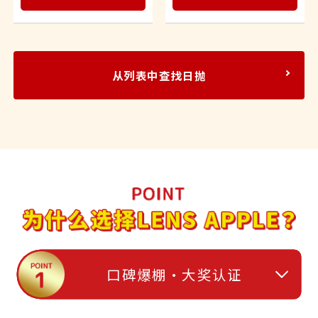
从列表中查找日抛
口碑爆棚・大奖认证​