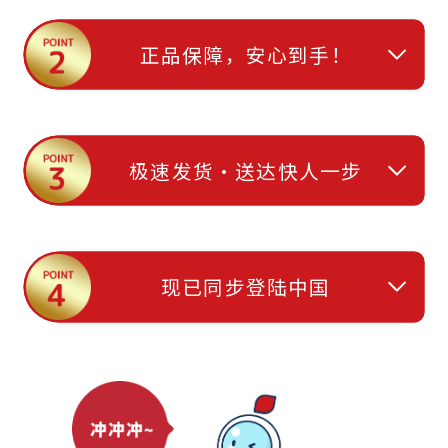
在众多隐形眼镜店中脱颖而出，
LENS APPLE斩获多项人气大奖，
品质可靠，服务优质，值得信赖。​
正品保障，安心到手！​
LENS APPLE所售商品全部来自日本正规渠道，
所有商品均为正品认证，请放心选购。
发货前都会细心包装，防震防压，
极速发货・送达快人一步
只为让你打开快递那一刻也充满安心感。
我们拥有4大物流中心，支持高效配送，
除部分直送商品及特殊情况外，
大部分订单最快下单次日送达！
现已同步登陆中国​
（北海道、冲绳及离岛地区除外）
已入驻京东全球购｜淘宝天猫自营
※部分奖项来自乐天市场“医药品・隐形眼镜・护理用品”类优秀店铺
自有品牌WAVE &
评选（截至2025年2月底）。
吉田社长的小红书同步更新中！