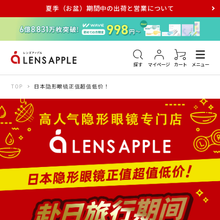
夏季（お盆）期間中の出荷と営業について
アキュビュー
メダリスト
メガネ
探す
マイページ
カート
メニュー
TOP
日本隐形眼镜正值超值低价！