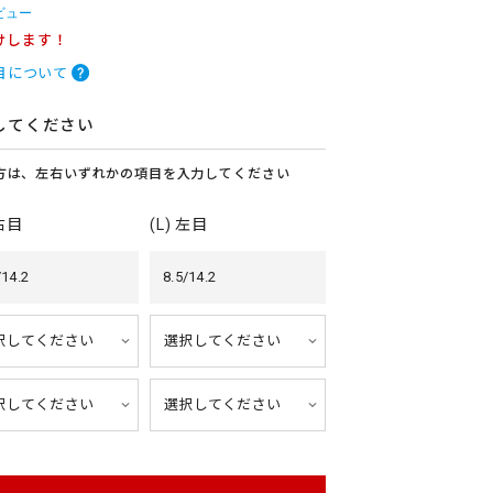
ビュー
けします！
目について
してください
方は、左右いずれかの項目を入力してください
 右目
(L) 左目
/14.2
8.5/14.2