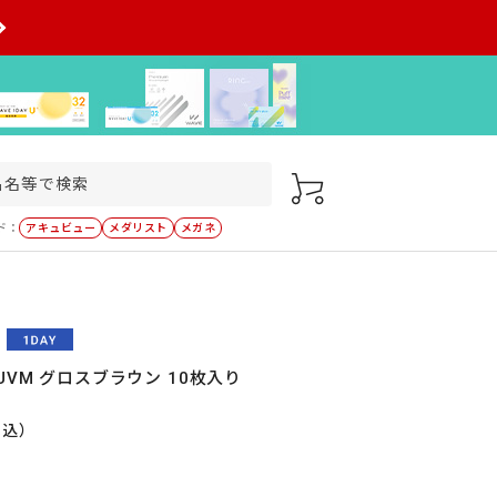
ド：
アキュビュー
メダリスト
メガネ
UVM グロスブラウン 10枚入り
税込）