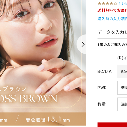
4
1 レ
.
送料無料でお届
0
s
購入時の入力項
t
a
r
データを入力
r
a
1箱のみご購入の
t
i
n
(R)
g
BC/DIA
8.5
PWR
数量