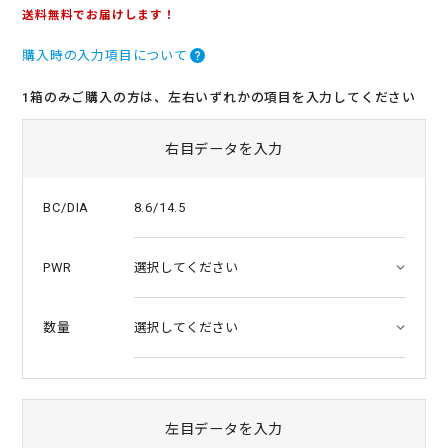
.
送料無料でお届けします！
0
s
購入時の入力項目について
t
a
r
1箱のみご購入の方は、左右いずれかの項目を入力してください
r
a
t
右目データを入力
i
n
g
8.6/14.5
BC/DIA
PWR
数量
左目データを入力