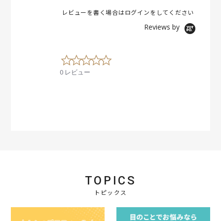
レビューを書く場合は
ログイン
をしてください
Reviews by
0
.
0 レビュー
0
s
t
a
r
r
a
t
i
n
g
TOPICS
トピックス