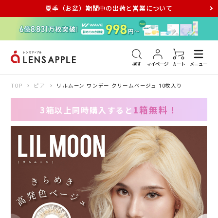
夏季（お盆）期間中の出荷と営業について
アキュビュー
メダリスト
メガネ
探す
マイページ
カート
メニュー
TOP
ピア
リルムーン ワンデー クリームベージュ 10枚入り
1箱無料！
3箱以上同時購入すると