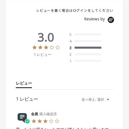
レビューを書く場合は
ログイン
をしてください
Reviews by
3.0
5
4
3
3
.
1 レビュー
2
0
s
1
t
a
r
r
レビュー
a
t
i
1 レビュー
並べ替え:
選択
n
g
会員
購入確認済
3
.