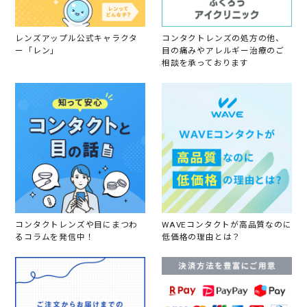
0
楽
2
し
0
み
レンズアップル公式キャラクタ
コンタクトレンズの処方の他、
た
ー「レン」
目の痛みやアレルギー治療のご
い
相談を承っております
と
思
い
ま
す
。
コンタクトレンズや目にまつわ
WAVEコンタクトが高品質なのに
るコラムを発信中！
低価格の理由とは？