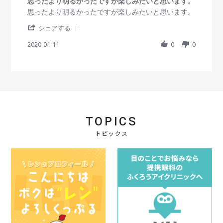
思ったより明るかったですが楽しみたいと思います。
0
s
R
r
思ったより明るかったですが楽しみたいと思います。
t
e
e
'
a
v
v
シェアする
S
r
i
i
h
2020-01-11
r
0
0
e
e
a
a
w
w
r
t
b
s
e
i
y
t
R
n
会
a
e
g
員
t
v
o
i
i
n
n
e
1
g
TOPICS
w
1
思
b
J
っ
トピックス
y
a
た
会
n
よ
員
2
り
o
0
明
n
2
る
1
0
か
1
っ
J
た
a
で
n
す
2
が