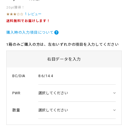
20pt獲得！
1 レビュー
3
.
送料無料でお届けします！
0
s
購入時の入力項目について
t
a
r
1箱のみご購入の方は、左右いずれかの項目を入力してください
r
a
t
右目データを入力
i
n
g
8.6/14.4
BC/DIA
PWR
数量