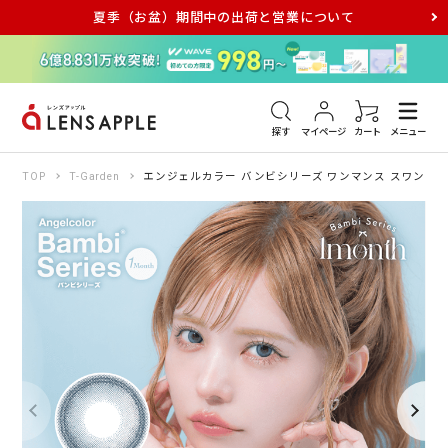
夏季（お盆）期間中の出荷と営業について
アキュビュー
メダリスト
メガネ
探す
マイページ
カート
メニュー
TOP
T-Garden
エンジェルカラー バンビシリーズ ワンマンス スワンブル