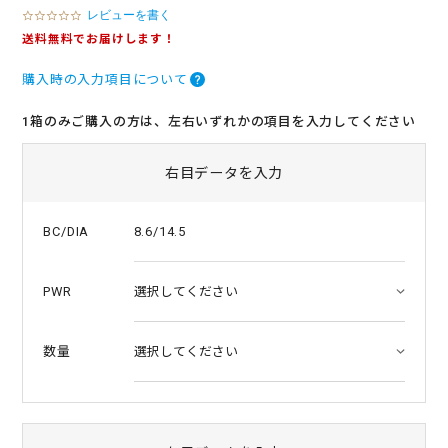
レビューを書く
0
.
送料無料でお届けします！
0
s
購入時の入力項目について
t
a
r
1箱のみご購入の方は、左右いずれかの項目を入力してください
r
a
t
右目データを入力
i
n
g
8.6/14.5
BC/DIA
PWR
数量