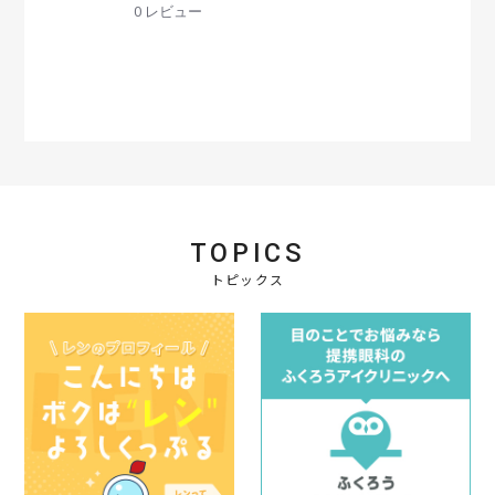
0 レビュー
0
s
t
a
r
r
a
t
i
n
g
TOPICS
トピックス