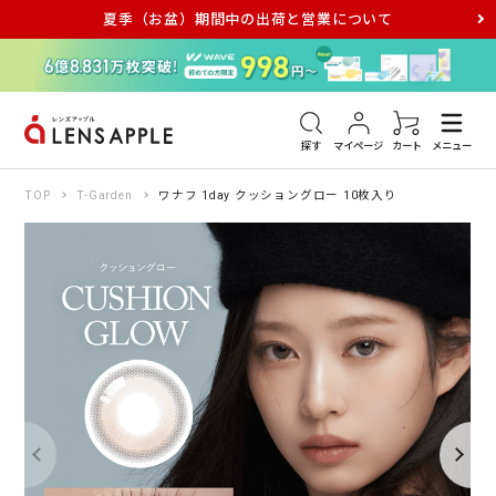
夏季（お盆）期間中の出荷と営業について
アキュビュー
メダリスト
メガネ
探す
マイページ
カート
メニュー
TOP
T-Garden
ワナフ 1day クッショングロー 10枚入り