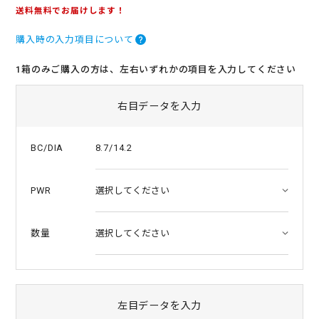
.
送料無料でお届けします！
0
s
購入時の入力項目について
t
a
r
1箱のみご購入の方は、左右いずれかの項目を入力してください
r
a
t
右目データを入力
i
n
g
8.7/14.2
BC/DIA
PWR
数量
左目データを入力