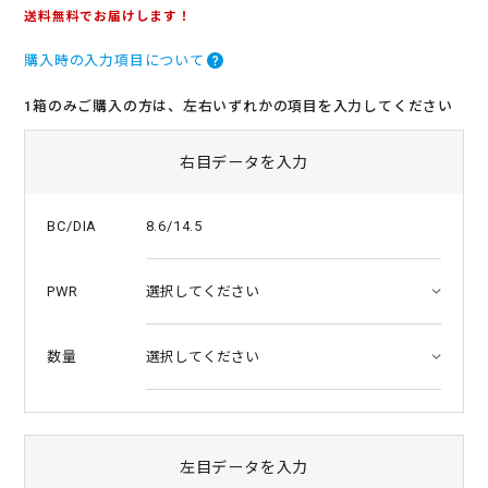
.
送料無料でお届けします！
0
s
購入時の入力項目について
t
a
r
1箱のみご購入の方は、左右いずれかの項目を入力してください
r
a
t
右目データを入力
i
n
g
8.6/14.5
BC/DIA
PWR
数量
左目データを入力