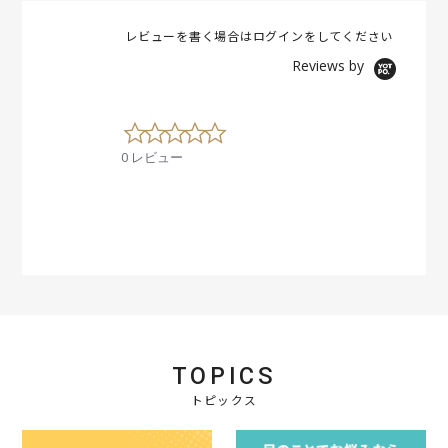
レビューを書く場合は
ログイン
をしてください
Reviews by
0
.
0 レビュー
0
s
t
a
r
r
a
t
i
n
g
TOPICS
トピックス