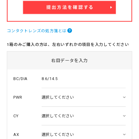
a
t
i
n
g
コンタクトレンズの処方箋とは
1箱のみご購入の方は、左右いずれかの項目を入力してください
右目データを入力
8.6/14.5
BC/DIA
PWR
CY
AX