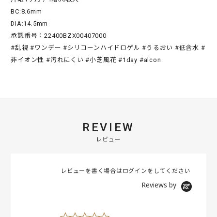
BC:8.6mm
DIA:14.5mm
承認番号：22400BZX00407000
#乱視 #ワンデー #シリコーンハイドロゲル #うるおい #低含水 #
非イオン性 #汚れにくい #小芝風花 #1day #alcon
REVIEW
レビュー
レビューを書く場合は
ログイン
をしてください
Reviews by
0