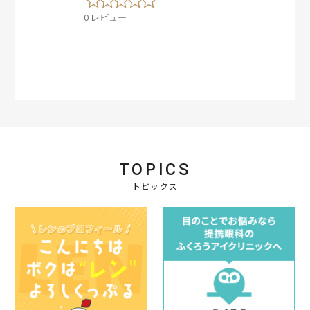
.
0 レビュー
0
s
t
a
r
r
a
t
i
n
g
TOPICS
トピックス