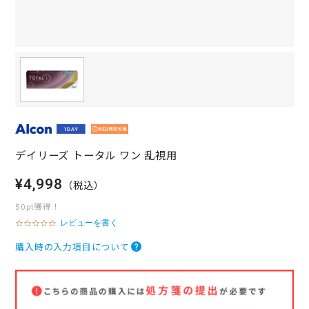
デイリーズ トータル ワン 乱視用
¥4,998
（税込）
50pt獲得！
レビューを書く
0
.
0
購入時の入力項目について
s
t
a
r
r