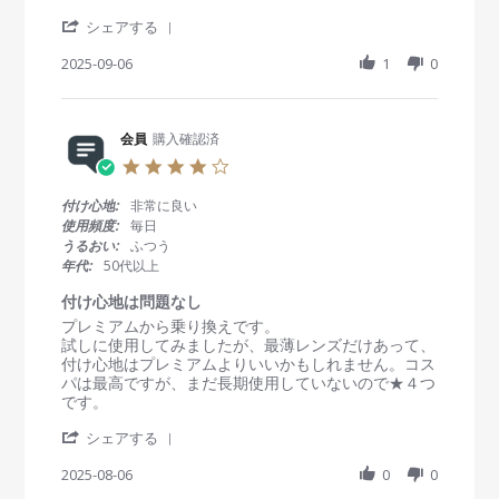
e
e
n
5
i
'
v
v
シェアする
2
n
S
i
i
7
g
h
2025-09-06
1
0
e
e
D
a
w
w
e
r
b
s
c
e
y
t
2
R
会員
購入確認済
会
a
0
e
員
t
2
4
v
o
i
5
.
i
n
n
0
付け心地:
非常に良い
e
6
g
s
使用頻度:
毎日
w
S
す
t
うるおい:
ふつう
b
e
a
年代:
50代以上
y
p
r
会
2
r
付け心地は問題なし
員
0
a
R
r
プレミアムから乗り換えです。
o
2
t
e
e
試しに使用してみましたが、最薄レンズだけあって、
n
5
i
v
v
付け心地はプレミアムよりいいかもしれません。コス
6
n
i
i
パは最高ですが、まだ長期使用していないので★４つ
S
g
e
e
です。
e
w
w
p
'
b
s
シェアする
2
S
y
t
0
h
2025-08-06
0
0
会
a
2
a
員
t
5