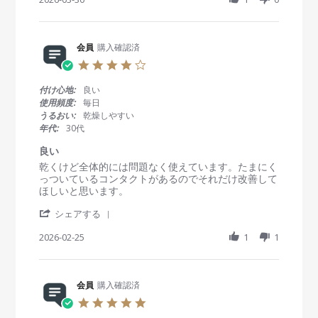
会
a
a
員
t
r
o
i
e
n
n
R
会員
購入確認済
3
g
e
0
不
4
v
M
良
.
i
a
品
0
付け心地:
良い
e
r
が
s
使用頻度:
毎日
w
2
た
t
うるおい:
乾燥しやすい
b
0
ま
a
年代:
30代
y
2
に
r
会
6
混
r
良い
員
在
a
R
r
乾くけど全体的には問題なく使えています。たまにく
o
し
t
e
e
っついているコンタクトがあるのでそれだけ改善して
n
て
i
v
v
ほしいと思います。
3
い
n
i
i
0
る
g
'
e
e
シェアする
M
S
w
w
a
h
2026-02-25
1
1
b
s
r
a
y
t
2
r
会
a
0
e
員
t
2
R
会員
購入確認済
o
i
6
e
n
n
5
v
2
g
.