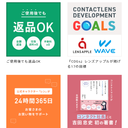
ご使用後でも返品OK
『CDGs』レンズアップルが掲げ
る17の目標