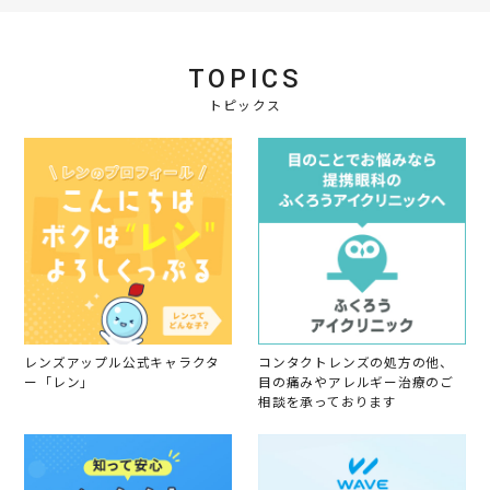
w
p
や
b
r
す
y
2
い
会
0
TOPICS
員
2
o
トピックス
5
n
2
9
A
p
r
2
0
2
5
レンズアップル公式キャラクタ
コンタクトレンズの処方の他、
ー「レン」
目の痛みやアレルギー治療のご
相談を承っております