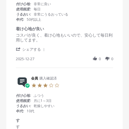
i
5
良
0
付け心地:
非常に良い
e
F
い
s
使用頻度:
毎日
w
e
t
うるおい:
非常にうるおっている
b
b
a
年代:
50代以上
y
2
r
会
0
r
着け心地が良い
員
2
a
R
r
コスパが良く、着け心地もいいので、安心して毎日利
o
6
t
e
e
用してます。
n
i
v
v
2
n
'
i
i
シェアする
5
g
S
e
e
F
h
2025-12-27
0
0
w
w
e
a
b
s
b
r
y
t
2
e
会
a
0
R
会員
購入確認済
員
t
2
e
o
i
6
3
v
n
n
.
i
2
g
0
付け心地:
ふつう
e
7
着
s
使用頻度:
月に1～3日
w
D
け
t
うるおい:
乾燥しやすい
b
e
心
a
年代:
10代
y
c
地
r
会
2
が
r
す
員
0
良
a
R
r
す
o
2
い
t