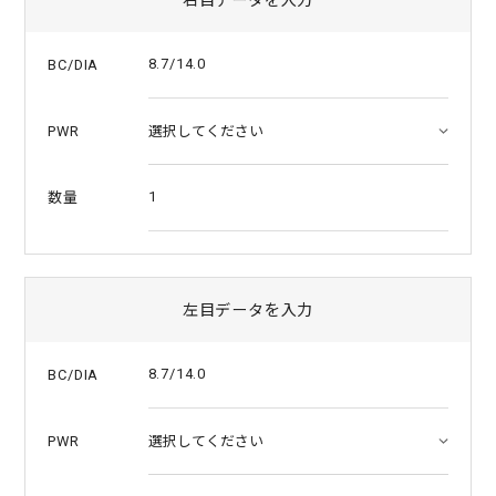
a
t
i
8.7/14.0
BC/DIA
n
g
PWR
1
数量
左目データを入力
8.7/14.0
BC/DIA
PWR