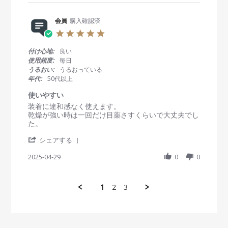
r
b
s
l
e
y
t
2
R
会員
購入確認済
会
a
0
e
員
t
2
5
v
o
i
5
.
i
n
n
0
付け心地:
良い
e
2
g
s
使用頻度:
毎日
w
8
ワ
t
うるおい:
うるおっている
b
M
ン
a
年代:
50代以上
y
a
デ
r
会
y
ー
r
使いやすい
員
2
エ
a
R
r
装着に違和感なく使えます。
o
0
ア
t
e
e
乾燥が強い時は一回だけ目薬さすくらいで大丈夫でし
n
2
ス
i
v
v
た。
2
5
リ
n
i
i
8
ム
g
'
e
e
シェアする
M
プ
S
w
w
a
ラ
h
2025-04-29
0
0
b
s
y
ス
a
y
t
2
6
r
会
a
0
0
e
員
t
2
1
2
3
R
o
i
5
e
n
n
v
2
g
i
9
使
e
A
い