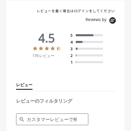
レビューを書く場合は
ログイン
をしてください
Reviews by
4.5
5
4
4
3
.
178 レビュー
2
5
s
1
t
a
r
r
レビュー
a
t
i
レビューのフィルタリング
n
g
S
e
a
r