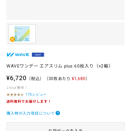
WAVEワンデー エアスリム plus 60枚入り（×2箱）
¥6,720
（税込）
（30枚あたり:
¥1,680
）
240pt獲得！
178 レビュー
4
.
送料無料でお届けします！
5
s
購入時の入力項目について
t
a
r
r
右目データを入力