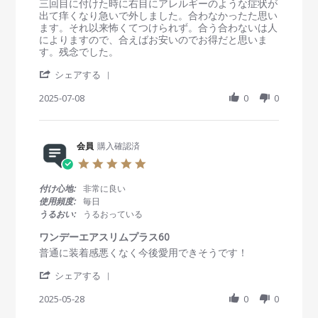
R
r
三回目に付けた時に右目にアレルギーのような症状が
o
5
t
e
e
出て痒くなり急いで外しました。合わなかったた思い
n
i
v
v
ます。それ以来怖くてつけられず。合う合わないは人
2
n
i
i
によりますので、合えばお安いのでお得だと思いま
4
g
e
e
す。残念でした。
J
w
w
u
'
b
s
シェアする
l
S
y
t
2
h
2025-07-08
0
0
会
a
0
a
員
t
2
r
o
i
5
e
n
n
R
会員
購入確認済
8
g
e
J
目
5
v
u
が
.
i
l
真
0
付け心地:
非常に良い
e
2
っ
s
使用頻度:
毎日
w
0
赤
t
うるおい:
うるおっている
b
2
に
a
y
5
…
r
ワンデーエアスリムプラス60
会
r
R
r
普通に装着感悪くなく今後愛用できそうです！
員
a
e
e
o
t
'
v
v
シェアする
n
i
S
i
i
8
n
h
2025-05-28
0
0
e
e
J
g
a
w
w
u