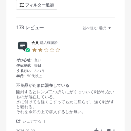
c
フィルター追加
h
R
e
v
i
178 レビュー
並べ替え:
選択
e
w
s
会員
購入確認済
2
.
0
付け心地:
良い
s
使用頻度:
毎日
t
うるおい:
ふつう
a
年代:
50代以上
r
r
不良品がたまに混在している
a
R
r
開封するとレンズ二つ折りにがくっついて剥がれない
t
e
e
ものが混在している。
i
v
v
水に付けても軽くこすっても元に戻らず、強く剥がす
n
i
i
と破れる。
g
e
e
それを承知の上で購入するしか無い。
w
w
'
b
s
シェアする
S
y
t
h
2026-03-30
1
0