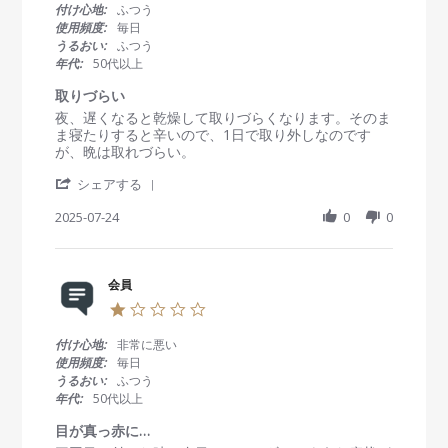
i
J
変
0
付け心地:
ふつう
e
u
良
s
使用頻度:
毎日
w
l
い
t
うるおい:
ふつう
b
2
で
a
年代:
50代以上
y
0
す
r
会
2
r
取りづらい
員
5
a
R
r
夜、遅くなると乾燥して取りづらくなります。そのま
o
t
e
e
ま寝たりすると辛いので、1日で取り外しなのです
n
i
v
v
が、晩は取れづらい。
2
n
i
i
4
g
'
e
e
シェアする
J
S
w
w
u
h
2025-07-24
0
0
b
s
l
a
y
t
2
r
会
a
0
e
員
t
2
R
会員
o
i
5
e
n
n
1
v
2
g
.
i
4
取
0
付け心地:
非常に悪い
e
J
り
s
使用頻度:
毎日
w
u
づ
t
うるおい:
ふつう
b
l
ら
a
年代:
50代以上
y
2
い
r
会
0
r
目が真っ赤に…
員
2
a