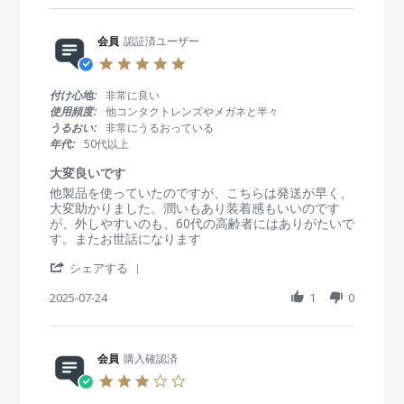
r
o
i
e
n
n
R
会員
認証済ユーザー
6
g
e
A
付
5
v
u
け
.
i
g
心
0
付け心地:
非常に良い
e
2
地
s
使用頻度:
他コンタクトレンズやメガネと半々
w
0
は
t
うるおい:
非常にうるおっている
b
2
問
a
年代:
50代以上
y
5
題
r
会
な
r
大変良いです
員
し
a
R
r
他製品を使っていたのですが、こちらは発送が早く、
o
t
e
e
大変助かりました。潤いもあり装着感もいいのです
n
i
v
v
が、外しやすいのも、60代の高齢者にはありがたいで
6
n
i
i
す。またお世話になります
A
g
e
e
u
'
w
w
シェアする
g
S
b
s
2
h
2025-07-24
1
0
y
t
0
a
会
a
2
r
員
t
5
e
o
i
R
会員
購入確認済
n
n
e
2
g
3
v
4
大
.