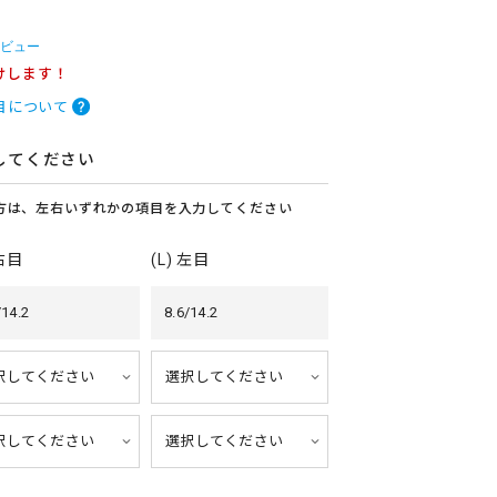
レビュー
けします！
目について
してください
方は、左右いずれかの項目を入力してください
 右目
(L) 左目
/14.2
8.6/14.2