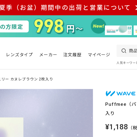
夏季（お盆）期間中の出荷と営業について
レンズタイプ
メーカー
注文履歴
マイページ
人気キーワー
スリー カヌレブラウン 2枚入り
Puffmee
入り
¥1,188
（