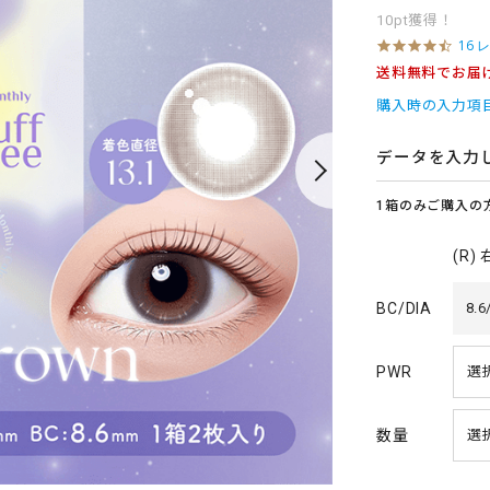
10pt獲得！
4
16 
.
送料無料でお届
6
s
購入時の入力項
t
a
r
データを入力
r
a
1箱のみご購入の
t
i
n
(R)
g
BC/DIA
8.6
PWR
数量