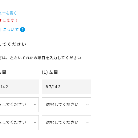
ューを書く
けします！
目について
してください
方は、左右いずれかの項目を入力してください
 右目
(L) 左目
/14.2
8.7/14.2