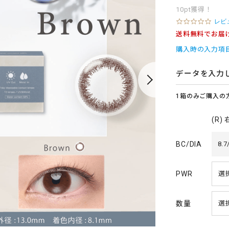
10pt獲得！
0
レビ
.
送料無料でお届
0
s
購入時の入力項
t
a
r
データを入力
r
a
1箱のみご購入の
t
i
n
(R)
g
BC/DIA
8.7
PWR
数量