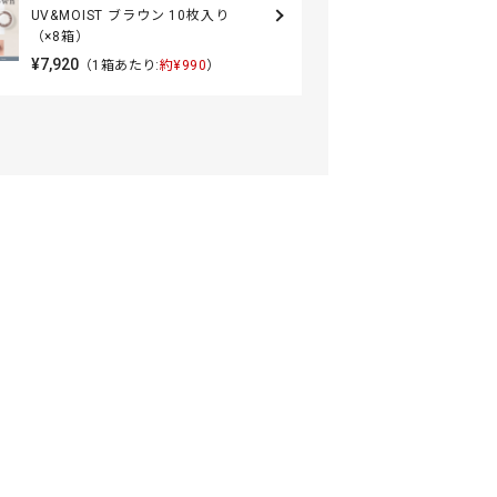
UV&MOIST ブラウン 10枚入り
（×8箱）
¥7,920
（1箱あたり:
約¥990
）