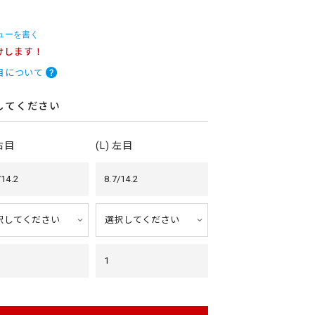
ューを書く
けします！
目について
してください
 右目
(L) 左目
/14.2
8.7/14.2
1