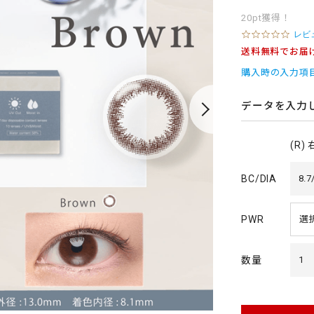
20pt獲得！
0
レビ
.
送料無料でお届
0
s
購入時の入力項
t
a
r
データを入力
r
a
t
(R)
i
n
g
BC/DIA
8.7
PWR
数量
1