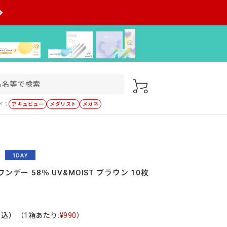
ド：
アキュビュー
メダリスト
メガネ
ンデー 58％ UV&MOIST ブラウン 10枚
税込）
（1箱あたり:
¥990
）