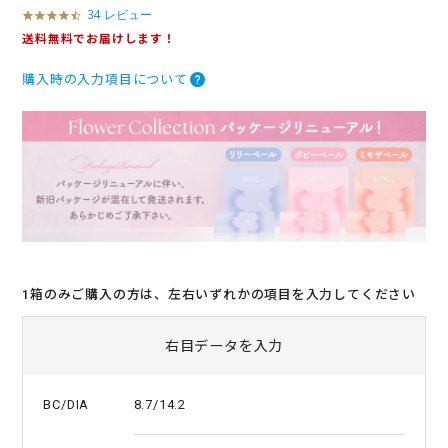
34 レビュー
4
.
送料無料でお届けします！
3
s
購入時の入力項目について
t
a
r
r
a
t
i
n
g
1箱のみご購入の方は、左右いずれかの項目を入力してください
右目データを入力
8.7/14.2
BC/DIA