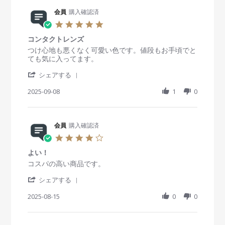
e
n
会
a
R
会員
購入確認済
g
員
t
e
o
i
5
v
n
n
.
i
4
g
コンタクトレンズ
0
e
F
納
s
R
r
つけ心地も悪くなく可愛い色です。値段もお手頃でと
w
e
品
t
e
e
ても気に入ってます。
b
b
早
a
v
v
y
2
い
'
r
i
i
シェアする
会
0
S
r
e
e
員
2
h
2025-09-08
a
1
0
w
w
o
6
a
t
b
s
n
r
i
y
t
4
e
n
会
a
F
R
会員
購入確認済
g
員
t
e
e
o
i
4
b
v
n
n
.
2
i
8
g
よい！
0
0
e
S
コ
s
R
r
コスパの高い商品です。
2
w
e
ン
t
e
e
6
b
p
タ
'
a
v
v
シェアする
y
2
ク
S
r
i
i
会
0
ト
h
2025-08-15
r
0
0
e
e
員
2
レ
a
a
w
w
o
5
ン
r
t
b
s
n
ズ
e
i
y
t