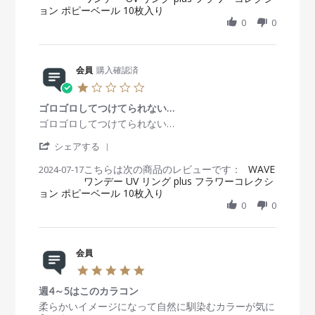
p
が
ョン ポピーベール 10枚入り
r
i
y
t
r
、
e
n
0
0
会
a
2
色
R
g
員
t
0
は
e
o
i
2
可
v
n
n
5
愛
i
会員
購入確認済
2
g
い
e
2
お
1
w
J
試
.
b
a
し
ゴロゴロしてつけてられない…
0
y
n
s
R
r
ゴロゴロしてつけてられない…
会
2
t
e
e
員
0
'
a
v
v
シェアする
o
2
S
r
i
i
n
5
こちらは次の商品のレビューです：
h
WAVE
2024-07-17
r
e
e
2
ワンデー UV リング plus フラワーコレクシ
a
a
w
w
2
ョン ポピーベール 10枚入り
r
t
b
s
J
e
i
0
0
y
t
a
R
n
会
a
n
e
g
員
t
2
v
o
i
0
i
会員
n
n
2
e
1
g
5
5
w
7
ゴ
.
b
J
ロ
週4～5はこのカラコン
0
y
u
ゴ
s
R
r
柔らかいイメージになって自然に馴染むカラーが気に
会
l
ロ