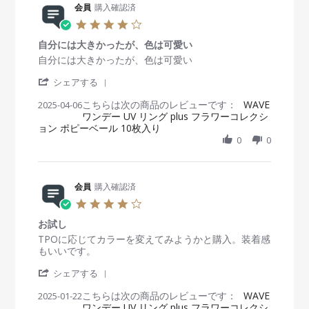
8
R
会員
購入確認済
n
会
a
S
e
g
員
t
4
e
v
o
i
.
p
i
n
n
自分には大きかったが、色は可愛い
0
2
e
1
g
s
R
r
自分には大きかったが、色は可愛い
0
w
5
よ
t
e
e
2
b
A
い
'
a
v
v
シェアする
5
y
u
！
S
r
i
i
会
g
こちらは次の商品のレビューです：
h
WAVE
2025-04-06
r
e
e
員
2
ワンデー UV リング plus フラワーコレクシ
a
a
w
w
o
0
ョン ポピーベール 10枚入り
r
t
b
s
n
2
e
i
0
0
y
t
1
5
R
n
会
a
5
e
g
員
t
A
v
o
i
u
i
会員
購入確認済
n
n
g
e
6
g
4
2
w
A
自
.
0
b
p
分
お試し
0
2
y
r
に
s
R
r
TPOに応じてカラーを変えてみようかと購入。装着感
5
会
2
は
t
e
e
もいいです。
員
0
大
a
v
v
o
2
き
'
r
i
i
シェアする
n
5
か
S
r
e
e
6
っ
こちらは次の商品のレビューです：
h
WAVE
2025-01-22
a
w
w
A
た
ワンデー UV リング plus フラワーコレクシ
a
t
b
s