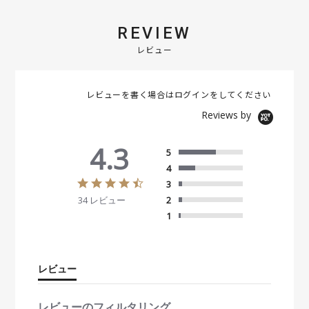
REVIEW
レビュー
レビューを書く場合は
ログイン
をしてください
Reviews by
4.3
5
4
4
3
.
34 レビュー
2
3
s
1
t
a
r
r
レビュー
a
t
i
レビューのフィルタリング