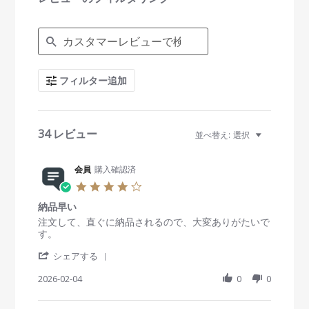
n
g
S
e
a
r
c
フィルター追加
h
R
e
v
i
34 レビュー
並べ替え:
選択
e
w
s
会員
購入確認済
4
.
納品早い
0
s
R
r
注文して、直ぐに納品されるので、大変ありがたいで
t
e
e
す。
a
v
v
'
r
i
i
シェアする
S
r
e
e
h
2026-02-04
a
0
0
w
w
a
t
b
s
r
i
y
t