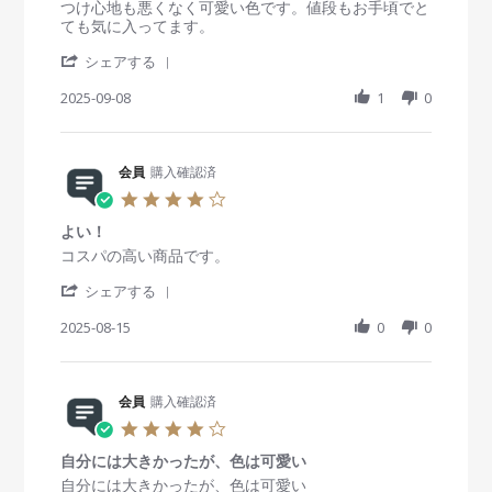
F
納
s
R
r
つけ心地も悪くなく可愛い色です。値段もお手頃でと
w
e
品
t
e
e
ても気に入ってます。
b
b
早
a
v
v
y
2
い
'
r
i
i
シェアする
会
0
S
r
e
e
員
2
h
2025-09-08
a
1
0
w
w
o
6
a
t
b
s
n
r
i
y
t
4
e
n
会
a
F
R
会員
購入確認済
g
員
t
e
e
o
i
4
b
v
n
n
.
2
i
8
g
よい！
0
0
e
S
コ
s
R
r
コスパの高い商品です。
2
w
e
ン
t
e
e
6
b
p
タ
'
a
v
v
シェアする
y
2
ク
S
r
i
i
会
0
ト
h
2025-08-15
r
0
0
e
e
員
2
レ
a
a
w
w
o
5
ン
r
t
b
s
n
ズ
e
i
y
t
8
R
会員
購入確認済
n
会
a
S
e
g
員
t
4
e
v
o
i
.
p
i
n
n
自分には大きかったが、色は可愛い
0
2
e
1
g
s
R
r
自分には大きかったが、色は可愛い
0