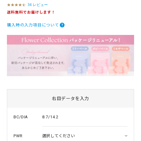
34 レビュー
4
.
送料無料でお届けします！
3
s
購入時の入力項目について
t
a
r
r
a
t
i
n
g
右目データを入力
8.7/14.2
BC/DIA
PWR