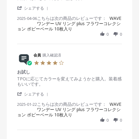
w
5
よ
t
e
e
2
b
A
い
'
a
v
v
シェアする
5
y
u
！
S
r
i
i
会
g
こちらは次の商品のレビューです：
h
WAVE
2025-04-06
r
e
e
員
2
ワンデー UV リング plus フラワーコレクシ
a
a
w
w
o
0
ョン ポピーベール 10枚入り
r
t
b
s
n
2
e
i
0
0
y
t
1
5
R
n
会
a
5
e
g
員
t
A
v
o
i
u
i
会員
購入確認済
n
n
g
e
6
g
4
2
w
A
自
.
0
b
p
分
お試し
0
2
y
r
に
s
R
r
TPOに応じてカラーを変えてみようかと購入。装着感
5
会
2
は
t
e
e
もいいです。
員
0
大
a
v
v
o
2
き
'
r
i
i
シェアする
n
5
か
S
r
e
e
6
っ
こちらは次の商品のレビューです：
h
WAVE
2025-01-22
a
w
w
A
た
ワンデー UV リング plus フラワーコレクシ
a
t
b
s
p
が
ョン ポピーベール 10枚入り
r
i
y
t
r
、
e
n
0
0
会
a
2
色
R
g
員
t
0
は
e
o
i
2
可
v
n
n