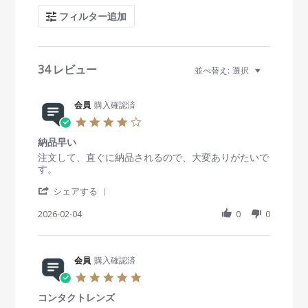
c
フィルター追加
h
R
e
v
i
34 レビュー
並べ替え:
選択
e
w
s
会員
購入確認済
4
.
納品早い
0
s
R
r
注文して、直ぐに納品されるので、大変ありがたいで
t
e
e
す。
a
v
v
'
r
i
i
シェアする
S
r
e
e
h
2026-02-04
a
0
0
w
w
a
t
b
s
r
i
y
t
e
n
会
a
R
会員
購入確認済
g
員
t
e
o
i
5
v
n
n
.
i
4
g
コンタクトレンズ
0
e