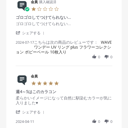
5
愛
i
会員
購入確認済
2
g
い
e
2
お
1
w
J
試
.
b
a
し
ゴロゴロしてつけてられない…
0
y
n
s
R
r
ゴロゴロしてつけてられない…
会
2
t
e
e
員
0
'
a
v
v
シェアする
o
2
S
r
i
i
n
5
こちらは次の商品のレビューです：
h
WAVE
2024-07-17
r
e
e
2
ワンデー UV リング plus フラワーコレクシ
a
a
w
w
2
ョン ポピーベール 10枚入り
r
t
b
s
J
e
i
0
0
y
t
a
R
n
会
a
n
e
g
員
t
2
v
o
i
0
i
会員
n
n
2
e
1
g
5
5
w
7
ゴ
.
b
J
ロ
週4～5はこのカラコン
0
y
u
ゴ
s
R
r
柔らかいイメージになって自然に馴染むカラーが気に
会
l
ロ
t
e
e
入りました♥️
員
2
し
a
v
v
o
0
て
'
r
i
i
シェアする
n
2
つ
S
r
e
e
1
4
け
h
2024-04-11
a
0
0
w
w
7
て
a
t
b
s