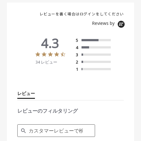
レビューを書く場合は
ログイン
をしてください
Reviews by
4.3
5
4
4
3
.
34 レビュー
2
3
s
1
t
a
r
r
レビュー
a
t
i
レビューのフィルタリング
n
g
S
e
a
r