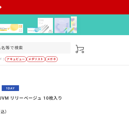
ド：
アキュビュー
メダリスト
メガネ
UVM リリーベージュ 10枚入り
税込）