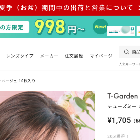
夏季（お盆）期間中の出荷と営業について
レンズタイプ
メーカー
注文履歴
マイページ
人気キーワー
ーベージュ 10枚入り
チューズミー 
¥1,705
（
20pt獲得！