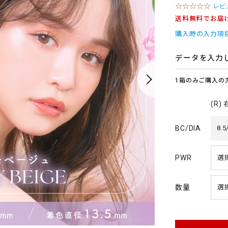
0
レビ
.
送料無料でお届
0
s
購入時の入力項
t
a
r
データを入力
r
a
1箱のみご購入の
t
i
n
(R)
g
BC/DIA
8.5
PWR
数量