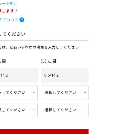
ューを書く
けします！
目について
してください
方は、左右いずれかの項目を入力してください
 右目
(L) 左目
/14.2
8.5/14.2