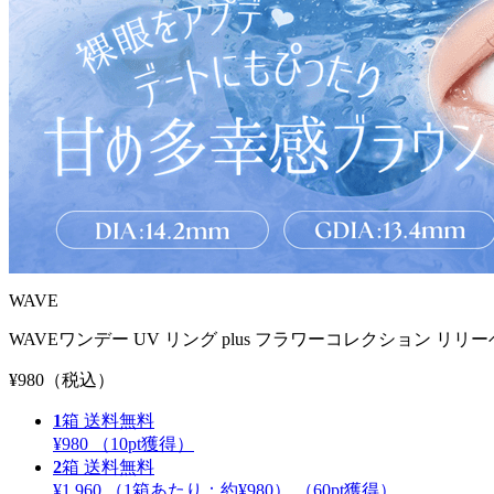
WAVE
WAVEワンデー UV リング plus フラワーコレクション リリー
¥980
（税込）
1
箱
送料無料
¥980
（
10
pt獲得）
2
箱
送料無料
¥1,960
（1箱あたり：
約¥980
）
（
60
pt獲得）