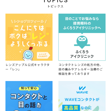
TOPICS
u
す
5
b
l
ぎ
トピックス
y
2
ず
会
0
に
員
2
馴
o
5
染
n
ん
1
で
1
可
J
愛
u
い
l
で
2
す
0
2
5
レンズアップル公式キャラクタ
コンタクトレンズの処方の他、
ー「レン」
目の痛みやアレルギー治療のご
相談を承っております