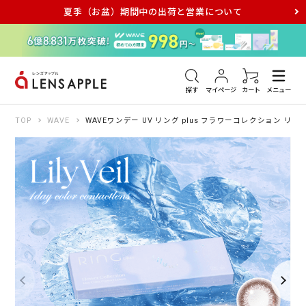
夏季（お盆）期間中の出荷と営業について
アキュビュー
メダリスト
メガネ
探す
マイページ
カート
メニュー
TOP
WAVE
WAVEワンデー UV リング plus フラワーコレクション リリ