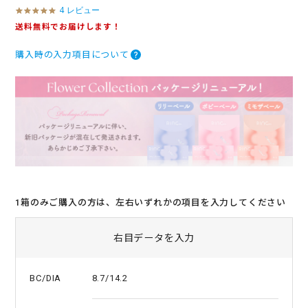
4 レビュー
4
.
送料無料でお届けします！
8
s
購入時の入力項目について
t
a
r
r
a
t
i
n
g
1箱のみご購入の方は、左右いずれかの項目を入力してください
右目データを入力
8.7/14.2
BC/DIA