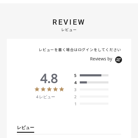
REVIEW
レビュー
レビューを書く場合は
ログイン
をしてください
Reviews by
4.8
5
4
4
3
.
4 レビュー
2
8
s
1
t
a
r
r
レビュー
a
t