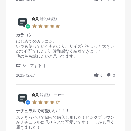
a
i
y
t
r
n
会
a
e
g
員
t
R
会員
購入確認済
o
i
e
n
n
5
v
3
g
.
i
0
か
カラコン
0
e
D
わ
s
R
r
はじめてのカラコン。
w
e
い
t
e
e
いつも使っているものより、サイズがちょっと大きい
b
c
い
a
v
v
ので心配でしたが、違和感なく装着できました！
y
2
r
i
i
他の色も試したいと思ってます。
会
0
r
e
e
員
2
'
a
w
w
シェアする
o
5
S
t
b
s
n
h
2025-12-27
i
0
0
y
t
3
a
n
会
a
0
r
g
員
t
D
e
o
i
e
R
会員
認証済ユーザー
n
n
c
e
2
g
4
2
v
7
カ
.
0
i
D
ラ
ナチュラルで可愛いい！！！
0
2
e
e
コ
s
R
r
スノきっかけで知って購入しました！ピンクブラウン
5
w
c
ン
t
e
e
がナチュラルに見せられて可愛いです！！しかも早く
b
2
a
v
v
届きました！
y
0