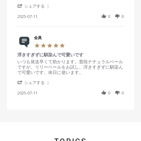
r
i
i
会
2
'
r
e
e
シェアする
員
5
S
a
w
w
o
h
2025-07-11
t
0
0
b
s
n
a
i
y
t
2
r
n
会
a
7
e
g
員
t
D
R
会員
o
i
e
e
n
n
5
c
v
1
g
.
2
i
1
ナ
浮きすぎずに馴染んで可愛いです
0
0
e
J
チ
s
R
r
いつも発送早くて助かります。普段ナチュラルベール
2
w
u
ュ
t
e
e
ですが、リリーベールをお試し。浮きすぎずに馴染ん
5
b
l
ラ
a
v
v
で可愛いです。休日に使います。
y
2
ル
r
i
i
会
0
で
'
r
e
e
シェアする
員
2
可
S
a
w
w
o
5
愛
h
2025-07-11
t
0
0
b
s
n
い
a
i
y
t
1
い
r
n
会
a
1
！
e
g
員
t
J
！
R
o
i
u
！
e
n
n
l
v
1
g
2
i
1
浮
0
e
J
き
2
w