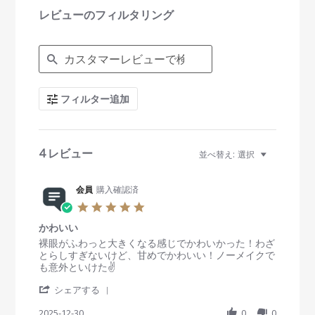
i
レビューのフィルタリング
n
g
S
e
a
r
c
フィルター追加
h
R
e
v
i
4 レビュー
並べ替え:
選択
e
w
s
会員
購入確認済
5
.
かわいい
0
s
R
r
裸眼がふわっと大きくなる感じでかわいかった！わざ
t
e
e
とらしすぎないけど、甘めでかわいい！ノーメイクで
a
v
v
も意外といけた✌
r
i
i
'
r
e
e
シェアする
S
a
w
w
h
2025-12-30
t
0
0
b
s