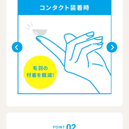
02
POINT