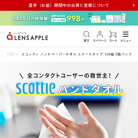
夏季（お盆）期間中の出荷と営業について
アキュビュー
メダリスト
メガネ
探す
マイページ
カート
メニュー
TOP
スコッティ ハンドペーパータオル スマートタイプ 100組 5箱パック