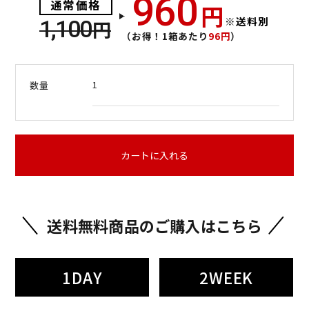
960
通常価格
円
※送料別
1,100
円
（お得！1箱あたり
96円
）
1
数量
カートに入れる
送料無料商品のご購入はこちら
1DAY
2WEEK