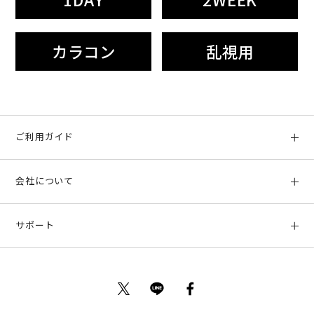
カラコン
乱視用
ご利用ガイド
初めての方へ
会社について
ご利用ガイド
会社概要
お支払い方法、配送について
サポート
店舗情報
返品について
お客様サポート
特定商取引法に基づく表示
ポイントについて
お問い合わせ
プライバシーポリシー
サイトマップ