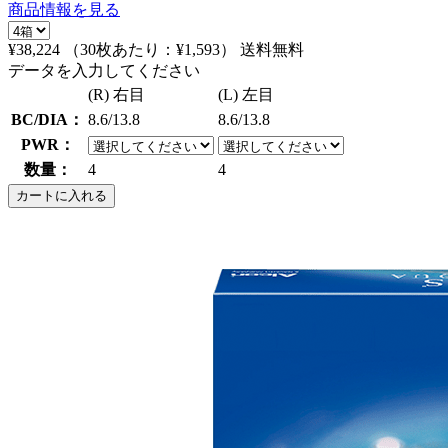
商品情報を見る
¥38,224
（30枚あたり：
¥1,593
）
送料無料
データを入力してください
(R) 右目
(L) 左目
BC/DIA：
8.6/13.8
8.6/13.8
PWR：
数量：
4
4
カートに入れる