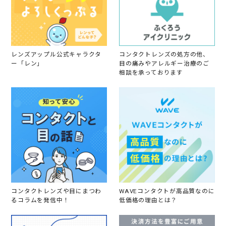
2
3
レンズアップル公式キャラクタ
コンタクトレンズの処方の他、
ー「レン」
目の痛みやアレルギー治療のご
相談を承っております
コンタクトレンズや目にまつわ
WAVEコンタクトが高品質なのに
るコラムを発信中！
低価格の理由とは？