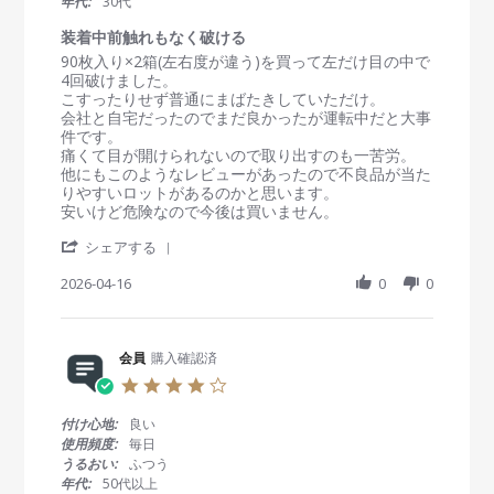
年代:
30代
r
r
装着中前触れもなく破ける
a
R
r
90枚入り×2箱(左右度が違う)を買って左だけ目の中で
t
e
e
4回破けました。
i
v
v
こすったりせず普通にまばたきしていただけ。
n
i
i
会社と自宅だったのでまだ良かったが運転中だと大事
g
e
e
件です。
w
w
痛くて目が開けられないので取り出すのも一苦労。
b
s
他にもこのようなレビューがあったので不良品が当た
y
t
りやすいロットがあるのかと思います。
会
a
安いけど危険なので今後は買いません。
員
t
'
o
i
シェアする
S
n
n
h
2026-04-16
0
0
1
g
a
6
装
r
A
着
e
p
中
R
会員
購入確認済
r
前
e
2
触
4
v
0
れ
.
i
2
も
0
付け心地:
良い
e
6
な
s
使用頻度:
毎日
w
く
t
うるおい:
ふつう
b
破
a
年代:
50代以上
y
け