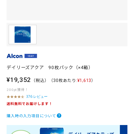
デイリーズアクア 90枚パック（×4箱）
¥19,352
（税込）
（30枚あたり:
¥1,613
）
200pt獲得！
376 レビュー
4
.
送料無料でお届けします！
5
s
購入時の入力項目について
t
a
r
r