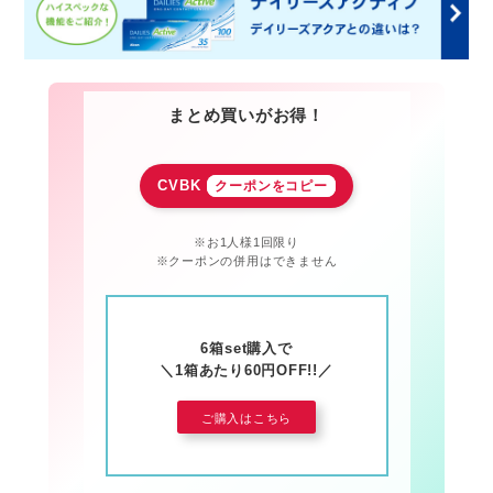
a
t
i
n
g
まとめ買いがお得！
CVBK
クーポンをコピー
※お1人様1回限り
※クーポンの併用はできません
6箱set購入で
＼1箱あたり60円OFF!!／
ご購入はこちら