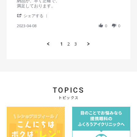
R
r
納品が、早く正確で、
o
2
ク
t
6
e
e
満足しております。
n
3
ア
i
箱
v
v
5
n
の
'
i
i
シェアする
M
g
ま
S
e
e
a
と
h
2023-04-08
0
0
w
w
y
め
a
b
s
2
買
r
y
t
0
い
e
会
a
2
1
2
3
が
R
員
t
3
あ
e
o
i
れ
v
n
n
ば
i
8
g
助
e
A
便
か
w
p
利
り
b
r
ま
y
2
す
会
0
TOPICS
^
員
2
_
o
トピックス
3
^
n
8
A
p
r
2
0