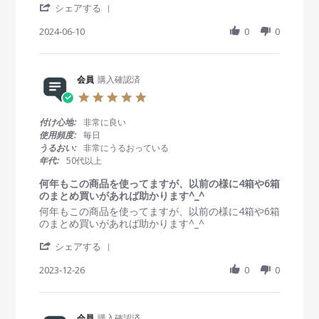
た
'
w
w
シェアする
u
辺
S
b
s
g
り
h
2024-06-10
0
0
y
t
2
か
a
会
a
0
ら
r
員
t
2
や
e
o
i
4
や
R
会員
購入確認済
n
n
乾
e
1
g
5
燥
v
0
嬉
.
が
i
J
し
0
付け心地:
非常に良い
気
e
u
い
s
使用頻度:
毎日
に
w
n
価
t
な
うるおい:
非常にうるおっている
b
2
格
a
り
年代:
50代以上
y
0
！
r
ま
会
2
大
r
何年もこの商品を使ってますが、以前の様に4箱や6箱
し
員
4
満
a
のまとめ買いがあれば助かります^_^
た
o
足
t
。
R
r
何年もこの商品を使ってますが、以前の様に4箱や6箱
n
‼︎
i
e
e
のまとめ買いがあれば助かります^_^
1
n
v
v
0
g
'
i
i
シェアする
J
S
e
e
u
h
2023-12-26
0
0
w
w
n
a
b
s
2
r
y
t
0
e
会
a
2
R
会員
購入確認済