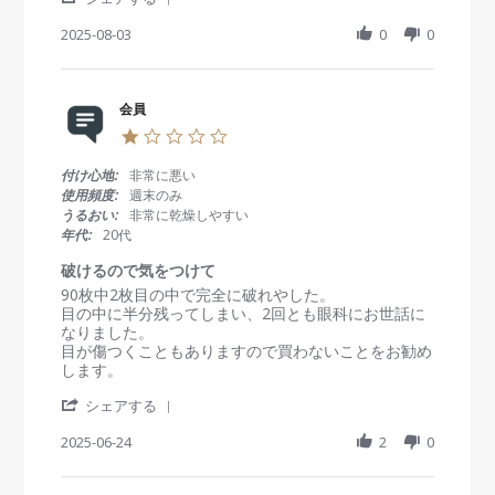
O
S
w
w
c
h
2025-08-03
0
0
b
s
t
a
y
t
2
r
会
a
0
e
員
t
2
R
会員
o
i
5
e
n
n
1
v
3
g
.
i
A
コ
0
付け心地:
非常に悪い
e
u
ス
s
使用頻度:
週末のみ
w
g
パ
t
うるおい:
非常に乾燥しやすい
b
2
い
a
年代:
20代
y
0
い
r
会
2
で
r
破けるので気をつけて
員
5
す
a
R
r
90枚中2枚目の中で完全に破れやした。
o
t
e
e
目の中に半分残ってしまい、2回とも眼科にお世話に
n
i
v
v
なりました。
3
n
i
i
目が傷つくこともありますので買わないことをお勧め
A
g
e
e
します。
u
w
w
g
'
b
s
シェアする
2
S
y
t
0
h
2025-06-24
2
0
会
a
2
a
員
t
5
r
o
i