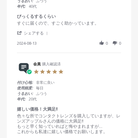
うるおい:
ふつう
b
v
の
a
年代:
40代
y
2
着
r
会
0
用
r
びっくるするくらい
員
2
感
a
R
r
すぐに届くので、すごく助かっています。
o
4
は
t
e
e
n
問
i
'
v
v
シェアする
7
題
n
S
i
i
N
な
g
h
2024-08-13
0
0
e
e
o
く
a
w
w
v
使
r
b
s
2
用
e
y
t
0
出
R
会員
購入確認済
会
a
2
来
e
員
t
4
5
て
v
o
i
.
い
i
n
n
0
ま
付け心地:
非常に良い
e
1
g
s
す
使用頻度:
毎日
w
3
び
t
が
うるおい:
ふつう
b
A
っ
a
、
年代:
20代
y
u
く
r
7
会
g
る
r
時
嬉しい価格！大満足‼︎
員
2
す
a
間
R
r
色々な所でコンタクトレンズを購入していますが、レ
o
0
る
t
以
e
e
ンズアップルさんの価格に大満足‼︎
n
2
く
i
上
v
v
もっと早く知っていればと悔やまれますが…
1
4
ら
n
経
i
i
これからも私達に嬉しい価格でお願いします。
3
い
g
っ
e
e
A