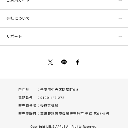
ご利用ガイド
初めての方へ
会社について
ご利用ガイド
会社概要
お支払い方法、配送について
サポート
店舗情報
返品について
お客様サポート
特定商取引法に基づく表示
ポイントについて
お問い合わせ
プライバシーポリシー
サイトマップ
ご利用規約
所在地
千葉市中央区問屋町6-8
電話番号
0120-147-272
販売責任者
後藤恵律加
販売業許可
高度管理医療機器販売許可 千保 第0641号
Copyright LENS APPLE All Rights Reserved.