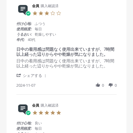
e
n
n
R
会員
購入確認済
2
g
e
4
破
3
v
J
け
.
i
u
る
0
付け心地:
ふつう
e
n
の
s
使用頻度:
毎日
w
2
で
t
うるおい:
乾燥しやすい
b
0
気
a
年代:
40代
y
2
を
r
会
5
つ
r
日中の着用感は問題なく使用出来ていますが、7時間
員
け
a
以上経った辺りからやや乾燥が気になりました。
o
て
t
R
r
日中の着用感は問題なく使用出来ていますが、7時間
n
i
e
e
以上経った辺りからやや乾燥が気になりました。
2
n
v
v
4
g
'
i
i
シェアする
J
S
e
e
u
h
2024-11-07
0
0
w
w
n
a
b
s
2
r
y
t
0
e
会
a
2
R
会員
購入確認済
員
t
5
e
o
i
5
v
n
n
.
i
7
g
0
付け心地:
良い
e
N
日
s
使用頻度:
毎日
w
o
中
t