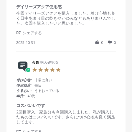
r
会
る
r
デイリーズアクア使用感
員
a
R
r
今回デイリーズアクアを購入しました。着け心地も良
o
t
e
e
く日中あまり目の乾きやかゆみなどもありませんでし
n
i
v
v
た。次回も購入したいと思いました。
1
n
i
i
6
g
'
e
e
シェアする
A
S
w
w
p
h
2025-10-31
0
0
b
s
r
a
y
t
2
r
会
a
0
e
員
t
2
R
会員
購入確認済
o
i
6
e
n
n
5
v
3
g
.
i
1
デ
0
付け心地:
非常に良い
e
O
イ
s
使用頻度:
毎日
w
c
リ
t
うるおい:
うるおっている
b
t
ー
a
年代:
40代
y
2
ズ
r
会
0
ア
r
コスパいいです
員
2
ク
a
R
r
2回目購入、家族分も今回購入しました。私が購入し
o
5
ア
t
e
e
たものはコスパいいです。さらにつけ心地も良く満足
n
使
i
v
v
してます。
3
用
n
i
i
1
感
g
'
e
e
シェアする