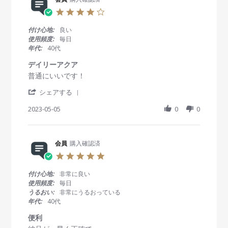
員
t
4
e
o
i
4
v
n
n
.
i
2
g
0
付け心地:
良い
e
6
何
s
使用頻度:
毎日
w
D
年
t
年代:
40代
b
e
も
a
y
c
こ
r
デイリーアクア
会
2
の
r
R
r
普通にいいです！
員
0
商
a
e
e
o
2
品
t
'
v
v
シェアする
n
3
を
i
S
i
i
2
使
n
h
2023-05-05
0
0
e
e
6
っ
g
a
w
w
D
て
r
b
s
e
ま
e
y
t
c
す
R
会員
購入確認済
会
a
2
が
e
員
t
0
5
、
v
o
i
2
.
以
i
n
n
3
0
前
付け心地:
非常に良い
e
5
g
s
の
使用頻度:
毎日
w
M
デ
t
様
うるおい:
非常にうるおっている
b
a
イ
a
に
年代:
40代
y
y
リ
r
4
会
2
ー
r
箱
便利
員
0
ア
a
や