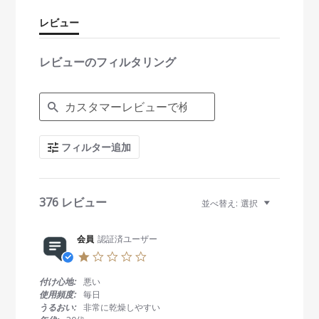
r
r
レビュー
a
t
i
レビューのフィルタリング
n
g
S
e
a
r
c
フィルター追加
h
R
e
v
i
376 レビュー
並べ替え:
選択
e
w
s
会員
認証済ユーザー
1
.
0
付け心地:
悪い
s
使用頻度:
毎日
t
うるおい:
非常に乾燥しやすい
a