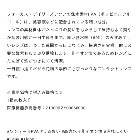
フォーカス・デイリーズアクアの保水素材PVA（ポリビニルアル
コール）は、美容液などに配合されている潤い成分。
レンズの素材自体がたっぷりの潤いをもたらして気持ちよく爽や
かな装用感が一日中続きます。高い含水率（69%）のみずみずし
いレンズは、つけた瞬間から目になじみ、快適さを実感。眼に必
要な酸素もたっぷり供給します。非イオン性であるためレンズに
たんぱく質がつきにくく清潔。
一日使い捨てだから花粉の季節にもぴったりなコンタクトレンズ
です。
※表示価格は税込み価格です
1箱90枚入り
医療機器承認番号：21000BZY00068000
#ワンデー #PVA #うるおい #高含水 #非イオン性 #汚れにくい
#1day #alcon