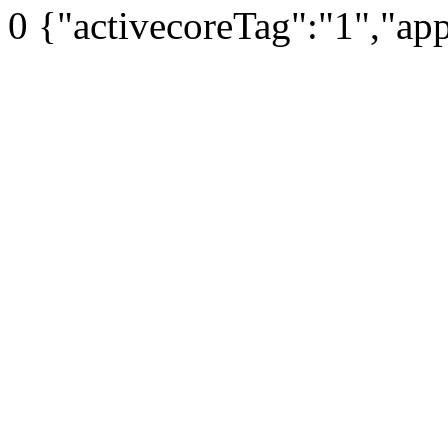
0
{"activecoreTag":"1","ap