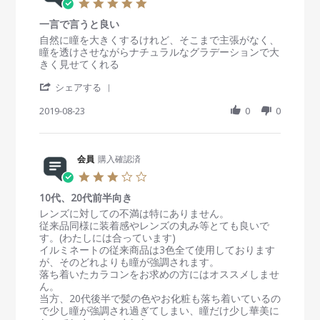
5
S
続
v
o
i
.
e
け
i
n
n
一言で言うと良い
0
p
た
e
9
g
s
R
r
自然に瞳を大きくするけれど、そこまで主張がなく、
2
い
w
S
自
t
e
e
瞳を透けさせながらナチュラルなグラデーションで大
0
b
e
然
a
v
v
きく見せてくれる
1
y
p
で
r
i
i
9
会
2
可
'
r
e
e
シェアする
員
0
愛
S
a
w
w
o
1
い
h
2019-08-23
t
0
0
b
s
n
9
a
i
y
t
9
r
n
会
a
S
e
g
員
t
e
R
会員
購入確認済
o
i
p
e
n
n
3
2
v
2
g
.
0
i
3
一
10代、20代前半向き
0
1
e
A
言
s
R
r
レンズに対しての不満は特にありません。
9
w
u
で
t
e
e
従来品同様に装着感やレンズの丸み等とても良いで
b
g
言
a
v
v
す。(わたしには合っています)
y
2
う
r
i
i
イルミネートの従来商品は3色全て使用しております
会
0
と
r
e
e
が、そのどれよりも瞳が強調されます。
員
1
良
a
w
w
落ち着いたカラコンをお求めの方にはオススメしませ
o
9
い
t
b
s
ん。
n
i
y
t
当方、20代後半で髪の色やお化粧も落ち着いているの
2
n
会
a
で少し瞳が強調され過ぎてしまい、瞳だけ少し華美に
3