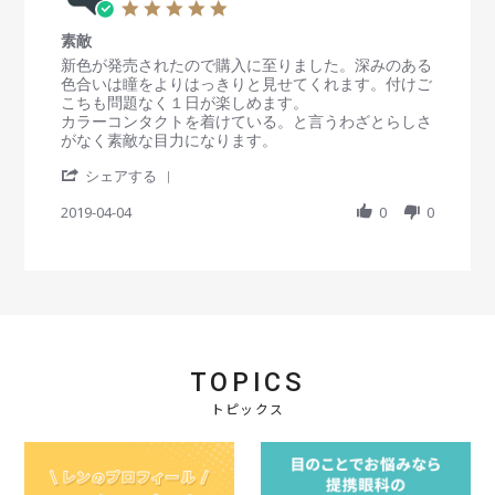
9
良
5
1
v
M
い
.
9
i
a
感
素敵
0
e
y
じ
s
R
r
新色が発売されたので購入に至りました。深みのある
w
2
で
t
e
e
色合いは瞳をよりはっきりと見せてくれます。付けご
b
0
す
a
v
v
こちも問題なく１日が楽しめます。
y
1
。
r
i
i
カラーコンタクトを着けている。と言うわざとらしさ
会
9
r
e
e
がなく素敵な目力になります。
員
a
w
w
o
'
t
b
s
シェアする
n
S
i
y
t
2
h
2019-04-04
n
0
0
会
a
9
a
g
員
t
M
r
o
i
a
e
n
n
y
R
4
g
2
e
A
素
0
v
p
敵
1
i
r
9
e
2
TOPICS
w
0
b
1
トピックス
y
9
会
員
o
n