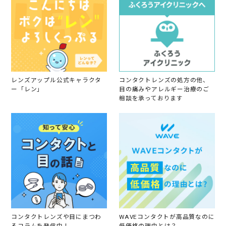
4
A
p
r
2
0
1
9
レンズアップル公式キャラクタ
コンタクトレンズの処方の他、
ー「レン」
目の痛みやアレルギー治療のご
相談を承っております
コンタクトレンズや目にまつわ
WAVEコンタクトが高品質なのに