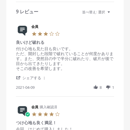
v
i
9 レビュー
並べ替え:
選択
e
w
s
会員
3
.
良いけど破れる
0
s
R
r
付け心地も見た目も良いです。
t
e
e
ただ、開封した段階で破れていることが何度かありま
a
v
v
す。また、突然目の中で半分に破れたり、破片が後で
r
i
i
目から出てきたりします。
r
e
e
そこの改善を希望します。
a
w
w
'
t
b
s
シェアする
S
i
y
t
h
2021-04-09
n
8
1
会
a
a
g
員
t
r
o
i
e
n
n
R
会員
購入確認済
9
g
e
A
良
4
v
p
い
.
i
r
け
つけ心地も良く満足！
0
e
2
ど
s
R
r
今回、はじめて購入しました！