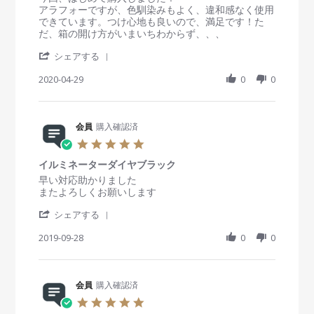
w
0
破
t
e
e
アラフォーですが、色馴染みもよく、違和感なく使用
b
2
れ
a
v
v
できています。つけ心地も良いので、満足です！た
y
1
る
r
i
i
だ、箱の開け方がいまいちわからず、、、
会
r
e
e
員
'
a
w
w
シェアする
o
S
t
b
s
n
h
2020-04-29
i
0
0
y
t
9
a
n
会
a
A
r
g
員
t
p
e
o
i
r
R
会員
購入確認済
n
n
2
e
2
g
5
0
v
9
つ
.
2
i
A
け
イルミネーターダイヤブラック
0
1
e
p
心
s
R
r
早い対応助かりました
w
r
地
t
e
e
またよろしくお願いします
b
2
も
a
v
v
y
0
良
'
r
i
i
シェアする
会
2
く
S
r
e
e
員
0
満
h
2019-09-28
a
0
0
w
w
o
足
a
t
b
s
n
！
r
i
y
t
2
e
n
会
a
9
R
会員
購入確認済
g
員
t
A
e
o
i
5
p
v
n
n
.