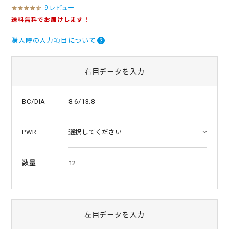
9 レビュー
4
.
送料無料でお届けします！
3
s
購入時の入力項目について
t
a
r
r
右目データを入力
a
t
i
8.6/13.8
BC/DIA
n
g
PWR
12
数量
左目データを入力