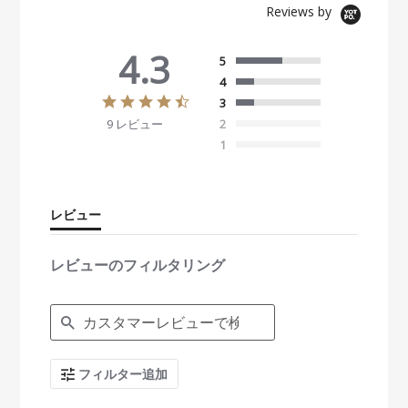
Reviews by
4.3
5
4
4
3
.
9 レビュー
2
3
s
1
t
a
r
r
レビュー
a
t
i
レビューのフィルタリング
n
g
S
e
a
r
c
フィルター追加
h
R
e