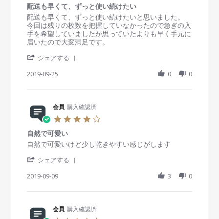
r
i
2
g
配送も早くて、ずっと使い続けたい
0
2
e
8
イ
s
R
r
配送も早くて、ずっと使い続けたいと思いました。
0
w
S
ル
t
e
e
今回は残りの枚数を把握していなかったので急ぎの入
2
b
e
ミ
a
v
v
手を希望していましたが思っていたよりも早く手元に
0
y
p
ネ
r
i
i
届いたので大変満足です。
会
2
ー
r
e
e
員
0
タ
'
a
w
w
シェアする
o
1
ー
S
t
b
s
n
9
ダ
h
2019-09-25
i
0
0
y
t
2
イ
a
n
会
a
8
ヤ
r
g
員
t
S
ブ
e
o
i
e
ラ
R
会員
購入確認済
n
n
p
ッ
e
2
g
4
2
ク
v
5
配
.
0
i
S
送
自然で可愛い
0
1
e
e
も
s
R
r
自然で可愛いけど少し乾きやすい感じがします
9
w
p
早
t
e
e
b
2
く
'
a
v
v
シェアする
y
0
て
S
r
i
i
会
1
、
h
2019-09-09
r
3
0
e
e
員
9
ず
a
a
w
w
o
っ
r
t
b
s
n
と
e
i
y
t
2
使
R
会員
購入確認済
n
会
a
5
い
e
g
員
t