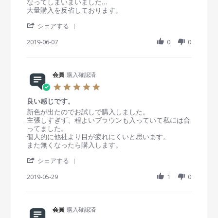
g
員
t
なってしまいまいました…
A
o
i
大量購入を反省しております。
u
n
n
g
'
7
g
シェアする
2
S
J
1
0
h
2019-06-07
0
0
u
0
1
a
n
代
9
r
2
、
e
0
2
R
会員
購入確認済
1
0
e
9
代
5
v
前
.
i
半
良い感じです。
0
e
向
s
R
r
新色が出たのでお試しで購入しました。
w
き
t
e
e
主張しすぎず、程よいブラウンも入っていて私には合
b
a
v
v
ってました。
y
r
i
i
個人的に他社より目が疲れにくいと思います。
会
r
e
e
また無くなったら購入します。
員
a
w
w
o
'
t
b
s
シェアする
n
S
i
y
t
7
h
2019-05-29
n
1
0
会
a
J
a
g
員
t
u
r
o
i
n
e
n
n
2
R
会員
購入確認済
2
g
0
e