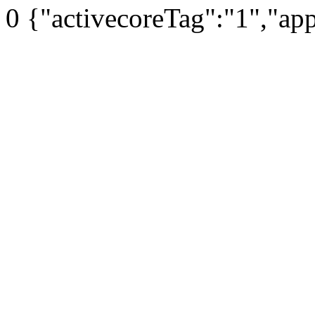
0
{"activecoreTag":"1","ap