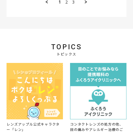
1
2
3
e
u
に
w
l
お
b
2
出
y
0
か
会
2
け
員
3
す
o
る
n
時
2
に
TOPICS
1
利
J
トピックス
用
u
さ
l
せ
2
て
0
頂
2
い
3
て
ま
す
。
い
つ
も
よ
レンズアップル公式キャラクタ
コンタクトレンズの処方の他、
り
ー「レン」
目の痛みやアレルギー治療のご
目