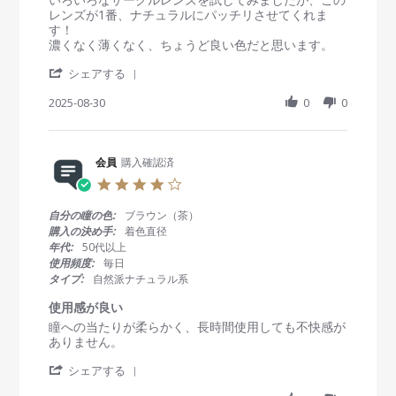
i
e
e
レンズが1番、ナチュラルにパッチリさせてくれま
n
v
v
す！
g
i
i
濃くなく薄くなく、ちょうど良い色だと思います。
e
e
'
w
w
シェアする
S
b
s
h
2025-08-30
0
0
y
t
a
会
a
r
員
t
e
o
i
R
会員
購入確認済
n
n
e
3
g
4
v
0
自
.
i
A
然
0
自分の瞳の色:
ブラウン（茶）
e
u
に
s
購入の決め手:
着色直径
w
g
パ
t
年代:
50代以上
b
2
ッ
a
使用頻度:
毎日
y
0
チ
r
タイプ:
自然派ナチュラル系
会
2
リ
r
員
5
！
a
使用感が良い
o
t
R
r
瞳への当たりが柔らかく、長時間使用しても不快感が
n
i
e
e
ありません。
3
n
v
v
0
g
'
i
i
シェアする
A
S
e
e
u