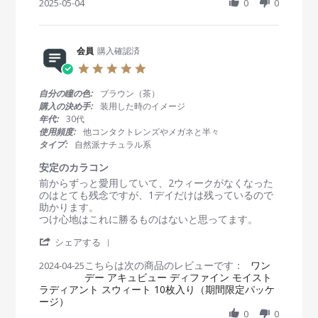
h
2025-05-04
0
0
w
w
g
a
b
s
2
r
y
t
0
e
会
a
2
R
会員
購入確認済
員
t
5
e
o
i
5
v
n
n
.
i
4
g
0
自分の瞳の色:
ブラウン（茶）
e
M
使
s
購入の決め手:
装用した時のイメージ
w
a
用
t
年代:
30代
b
y
感
a
使用頻度:
他コンタクトレンズやメガネと半々
y
2
が
r
タイプ:
自然派ナチュラル系
会
0
良
r
員
2
い
a
安定のカラコン
o
5
t
R
r
前からずっと愛用していて、2ウィークがなくなった
n
i
e
e
のはとても残念ですが、1デイだけは残っているので
4
n
v
v
助かります。
M
g
i
i
つけ心地はこれに勝るものはないと思ってます。
a
e
e
y
'
w
w
シェアする
2
S
b
s
0
こちらは次の商品のレビューです：
h
ワン
2024-04-25
y
t
2
デー アキュビュー ディファイン モイスト
a
会
a
5
ラディアント スウィート 10枚入り（期間限定パッケ
r
員
t
ージ）
e
o
i
R
0
0
n
n