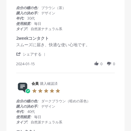
v
2
g
.
i
7
デ
0
自分の瞳の色:
ブラウン（茶）
e
F
カ
s
購入の決め手:
デザイン
w
e
目
t
年代:
30代
b
b
効
a
使用頻度:
毎日
y
2
果
r
タイプ:
自然派ナチュラル系
会
0
r
員
2
a
2weekコンタクト
o
4
t
R
r
スムーズに届き、快適な使い心地です。
n
i
e
e
2
n
'
v
v
シェアする
7
g
S
i
i
F
h
2024-01-15
0
0
e
e
e
a
w
w
b
r
b
s
2
e
y
t
0
R
会員
購入確認済
会
a
2
e
員
t
4
5
v
o
i
.
i
n
n
0
自分の瞳の色:
ダークブラウン（暗めの茶色）
e
1
g
s
購入の決め手:
デザイン
w
5
2
t
年代:
40代
b
J
w
a
使用頻度:
毎日
y
a
e
r
タイプ:
自然派ナチュラル系
会
n
e
r
員
2
k
a