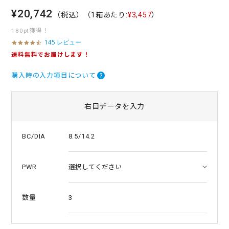
¥20,742
（税込）
（1箱あたり:
¥3,457
）
180pt獲得！
145 レビュー
4
.
送料無料でお届けします！
3
s
購入時の入力項目について
t
a
r
r
右目データを入力
a
t
i
8.5/14.2
BC/DIA
n
g
PWR
3
数量