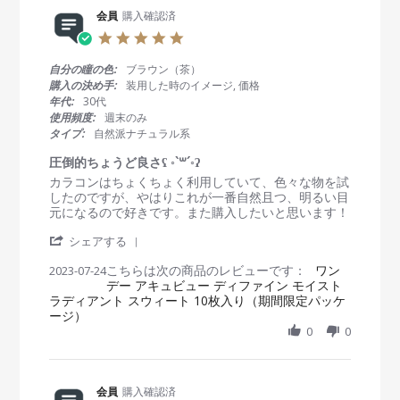
e
y
t
R
会員
購入確認済
会
a
e
員
t
5
v
o
i
.
i
n
n
0
自分の瞳の色:
ブラウン（茶）
e
1
g
s
購入の決め手:
装用した時のイメージ, 価格
w
3
自
t
年代:
30代
b
S
然
a
使用頻度:
週末のみ
y
e
な
r
タイプ:
自然派ナチュラル系
会
p
カ
r
員
2
ラ
a
圧倒的ちょうど良さʕ ◦`꒳´◦ʔ
o
0
ー
t
R
r
カラコンはちょくちょく利用していて、色々な物を試
n
2
と
i
e
e
したのですが、やはりこれが一番自然且つ、明るい目
1
3
潤
n
v
v
元になるので好きです。また購入したいと思います！
3
い
g
i
i
S
で
'
e
e
シェアする
e
購
S
w
w
p
入
こちらは次の商品のレビューです：
h
ワン
2023-07-24
b
s
2
し
デー アキュビュー ディファイン モイスト
a
y
t
0
て
ラディアント スウィート 10枚入り（期間限定パッケ
r
会
a
2
い
ージ）
e
員
t
3
ま
R
0
0
o
i
す
e
n
n
v
2
g
i
4
圧
e
会員
購入確認済
J
倒