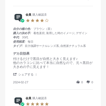
e
2
g
v
5
安
i
A
定
e
会員
購入確認済
p
の
w
r
カ
4
b
2
ラ
.
y
0
コ
0
自分の瞳の色:
ブラウン（茶）
会
2
ン
s
購入の決め手:
着色直径, 装用した時のイメージ, デザイン
員
4
t
年代:
30代
o
a
使用頻度:
毎日
n
r
タイプ:
目力強調サークルレンズ系, 自然派ナチュラル系
2
r
5
a
デカ目効果
A
t
R
r
付けるだけで黒目が自然と大きく見えます♪
p
i
e
e
他のカラコンに比べて本当に自然なので、元々黒目が
r
n
v
v
大きめの子に見えます！
2
g
i
i
0
'
e
e
シェアする
2
S
w
w
4
h
2024-02-27
0
0
b
s
a
y
t
r
会
a
e
員
t
R
会員
購入確認済
o
i
e
n
n
5