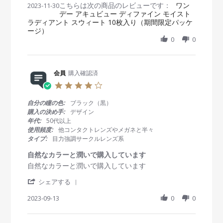
こちらは次の商品のレビューです：
h
ワン
2023-11-30
b
s
2
デー アキュビュー ディファイン モイスト
a
y
t
0
ラディアント スウィート 10枚入り（期間限定パッケ
r
会
a
2
ージ）
e
員
t
3
R
0
0
o
i
e
n
n
v
3
g
i
0
自
e
会員
購入確認済
N
然
w
o
な
4
b
v
感
.
y
2
じ
0
自分の瞳の色:
ブラック（黒）
会
0
で
s
購入の決め手:
デザイン
員
2
t
年代:
50代以上
o
3
a
使用頻度:
他コンタクトレンズやメガネと半々
n
r
タイプ:
目力強調サークルレンズ系
3
r
0
a
自然なカラーと潤いで購入しています
N
t
R
r
自然なカラーと潤いで購入しています
o
i
e
e
v
n
'
v
v
シェアする
2
g
S
i
i
0
h
2023-09-13
0
0
e
e
2
a
w
w
3
r
b
s