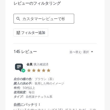
i
レビューのフィルタリング
n
g
S
e
a
r
c
フィルター追加
h
R
e
v
i
145 レビュー
並べ替え:
選択
e
w
s
会員
購入確認済
5
.
0
自分の瞳の色:
ブラウン（茶）
s
購入の決め手:
装用した時のイメージ
t
年代:
50代以上
a
使用頻度:
毎日
r
タイプ:
自然派ナチュラル系
r
a
自然にパッチリ！
t
R
r
いろいろなサークルレンズを試してみましたが、この