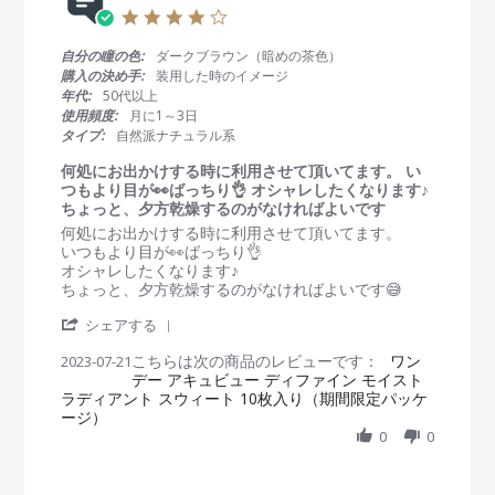
w
u
的
4
b
l
ち
.
y
2
ょ
0
自分の瞳の色:
ダークブラウン（暗めの茶色）
会
0
う
s
購入の決め手:
装用した時のイメージ
員
2
ど
t
年代:
50代以上
o
3
良
a
使用頻度:
月に1～3日
n
さ
r
タイプ:
自然派ナチュラル系
2
ʕ
r
4
◦
a
何処にお出かけする時に利用させて頂いてます。 い
J
`
t
つもより目が👀ばっちり👌 オシャレしたくなります♪
u
꒳
i
ちょっと、夕方乾燥するのがなければよいです
l
´
n
R
r
何処にお出かけする時に利用させて頂いてます。
2
◦
g
e
e
いつもより目が👀ばっちり👌
0
ʔ
v
v
オシャレしたくなります♪
2
i
i
ちょっと、夕方乾燥するのがなければよいです😅
3
e
e
'
w
w
シェアする
S
b
s
こちらは次の商品のレビューです：
h
ワン
2023-07-21
y
t
デー アキュビュー ディファイン モイスト
a
会
a
ラディアント スウィート 10枚入り（期間限定パッケ
r
員
t
ージ）
e
o
i
R
0
0
n
n
e
2
g
v
1
何
i
J
処