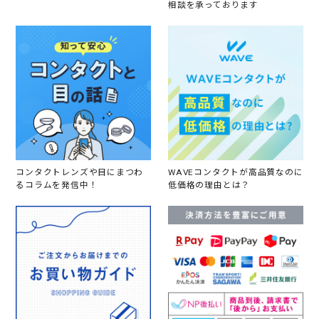
相談を承っております
が
👀
ば
っ
ち
り
👌
オ
シ
ャ
レ
し
た
く
コンタクトレンズや目にまつわ
WAVEコンタクトが高品質なのに
な
るコラムを発信中！
低価格の理由とは？
り
ま
す
♪
ち
ょ
っ
と
、
夕
方