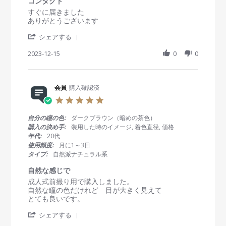
コンタクト
o
0
コ
t
R
r
すぐに届きました
n
2
ン
i
e
e
ありがとうございます
1
4
タ
n
v
v
5
ク
g
'
i
i
シェアする
J
ト
S
e
e
a
h
2023-12-15
0
0
w
w
n
a
b
s
2
r
y
t
0
e
会
a
2
R
会員
購入確認済
員
t
4
e
o
i
5
v
n
n
.
i
1
g
0
自分の瞳の色:
ダークブラウン（暗めの茶色）
e
5
コ
s
購入の決め手:
装用した時のイメージ, 着色直径, 価格
w
D
ン
t
年代:
20代
b
e
タ
a
使用頻度:
月に1～3日
y
c
ク
r
タイプ:
自然派ナチュラル系
会
2
ト
r
員
0
a
自然な感じで
o
2
t
R
r
成人式前撮り用で購入しました。
n
3
i
e
e
自然な瞳の色だけれど 目が大きく見えて
1
n
v
v
とても良いです。
5
g
i
i
D
'
e
e
シェアする
e
S
w
w
c