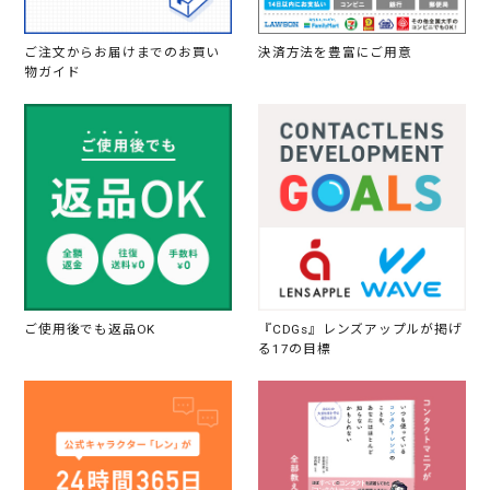
乾
燥
す
ご注文からお届けまでのお買い
決済方法を豊富にご用意
る
物ガイド
の
が
な
け
れ
ば
よ
い
で
す
ご使用後でも返品OK
『CDGs』レンズアップルが掲げ
る17の目標