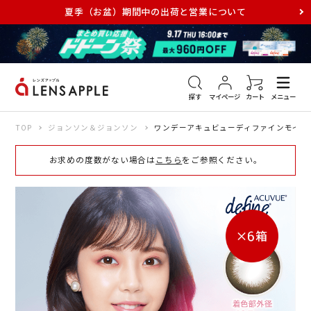
夏季（お盆）期間中の出荷と営業について
アキュビュー
メダリスト
メガネ
探す
マイページ
カート
メニュー
TOP
ジョンソン＆ジョンソン
ワンデーアキュビューディファインモイスト
お求めの度数がない場合は
こちら
をご参照ください。