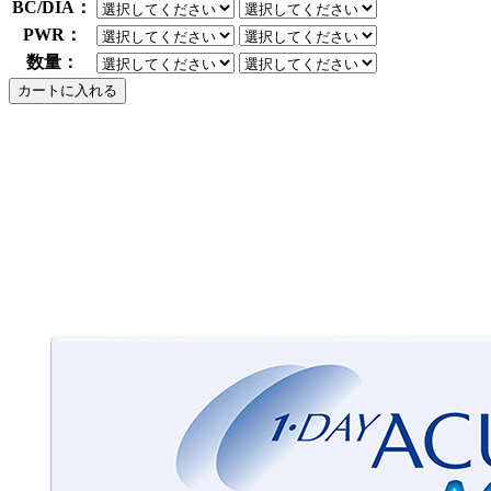
BC/DIA：
PWR：
数量：
カートに入れる