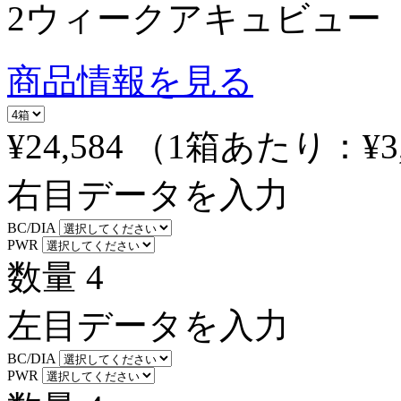
2ウィークアキュビュー
商品情報を見る
¥24,584
（1箱あたり：
¥3
右目データを入力
BC/DIA
PWR
数量
4
左目データを入力
BC/DIA
PWR