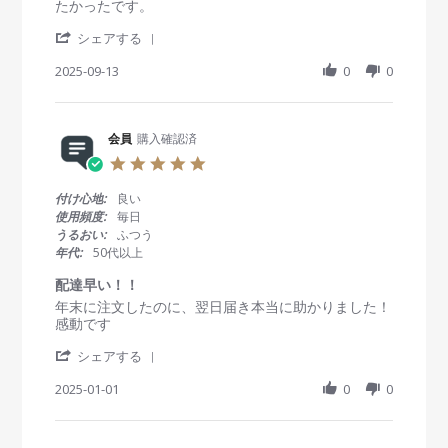
a
v
v
たかったです。
y
b
r
i
i
会
2
'
r
e
e
シェアする
員
0
S
a
w
w
o
2
h
2025-09-13
t
0
0
b
s
n
6
a
i
y
t
3
r
n
会
a
F
e
g
員
t
e
R
会員
購入確認済
o
i
b
e
n
n
5
2
v
1
g
.
0
i
3
素
0
付け心地:
良い
2
e
S
早
s
使用頻度:
毎日
6
w
e
い
t
うるおい:
ふつう
b
p
対
a
年代:
50代以上
y
2
応
r
会
0
！
r
配達早い！！
員
2
！
a
R
r
年末に注文したのに、翌日届き本当に助かりました！
o
5
t
e
e
感動です
n
i
v
v
1
n
'
i
i
シェアする
3
g
S
e
e
S
h
2025-01-01
0
0
w
w
e
a
b
s
p
r
y
t
2
e
会
a
0