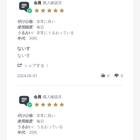
R
会員
購入確認済
員
t
2
e
o
i
5
5
v
n
n
.
i
1
g
0
付け心地:
非常に良い
e
J
配
s
使用頻度:
毎日
w
a
達
t
うるおい:
非常にうるおっている
b
n
早
a
年代:
30代
y
2
い
r
会
0
！
r
ないす
員
2
！
a
R
r
ないす
o
5
t
e
e
n
i
'
v
v
シェアする
1
n
S
i
i
J
g
h
2024-05-01
0
0
e
e
a
a
w
w
n
r
b
s
2
e
y
t
0
R
会員
購入確認済
会
a
2
e
員
t
5
5
v
o
i
.
i
n
n
0
付け心地:
非常に良い
e
1
g
s
使用頻度:
毎日
w
M
な
t
うるおい:
うるおっている
b
a
い
a
年代:
20代
y
y
す
r
会
2