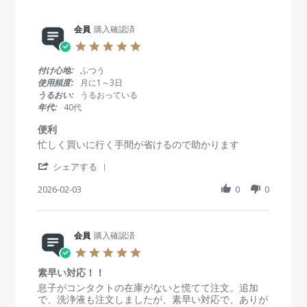
w
s
会員
購入確認済
5
.
0
付け心地:
ふつう
s
使用頻度:
月に1～3日
t
うるおい:
うるおっている
a
年代:
40代
r
r
便利
a
R
r
忙しく買いに行く手間が省けるので助かります
t
e
e
i
'
v
v
シェアする
n
S
i
i
g
h
2026-02-03
0
0
e
e
a
w
w
r
b
s
e
y
t
R
会員
購入確認済
会
a
e
員
t
5
v
o
i
.
i
n
n
素早い対応！！
0
e
3
g
s
R
r
息子がコンタクトの在庫がないと慌てて注文。追加
w
F
便
t
e
e
で、洗浄液も注文しましたが、素早い対応で、ありが
b
e
利