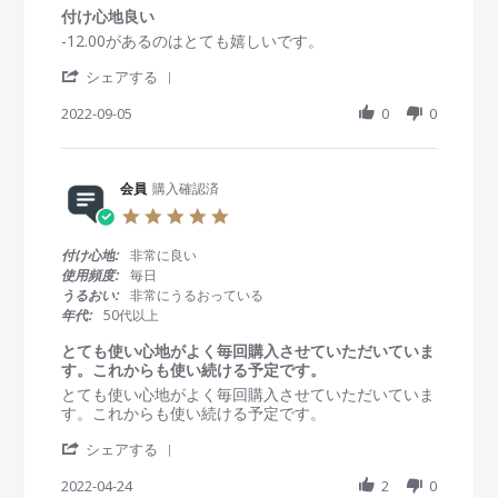
会
v
す
r
付け心地良い
員
2
い
a
R
r
-12.00があるのはとても嬉しいです。
o
0
で
t
e
e
n
2
す
i
'
v
v
シェアする
2
2
。
n
S
i
i
7
g
h
2022-09-05
0
0
e
e
N
a
w
w
o
r
b
s
v
e
y
t
2
R
会員
購入確認済
会
a
0
e
員
t
2
5
v
o
i
2
.
i
n
n
0
付け心地:
非常に良い
e
5
g
s
使用頻度:
毎日
w
S
付
t
うるおい:
非常にうるおっている
b
e
け
a
年代:
50代以上
y
p
心
r
会
2
地
r
とても使い心地がよく毎回購入させていただいていま
員
0
良
a
す。これからも使い続ける予定です。
o
2
い
t
R
r
とても使い心地がよく毎回購入させていただいていま
n
2
i
e
e
す。これからも使い続ける予定です。
5
n
v
v
S
g
'
i
i
シェアする
e
S
e
e
p
h
2022-04-24
2
0
w
w
2