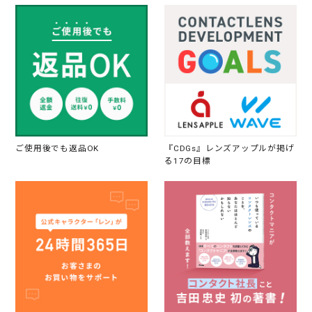
ご使用後でも返品OK
『CDGs』レンズアップルが掲げ
る17の目標