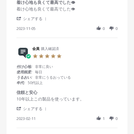
r
着け心地も良くて最高でした👁️
員
0
a
R
r
着け心地も良くて最高でした👁️
o
2
t
e
e
n
4
i
'
v
v
シェアする
1
n
S
i
i
M
g
h
2023-11-05
0
0
e
e
a
a
w
w
y
r
b
s
2
e
y
t
0
R
会員
購入確認済
会
a
2
e
員
t
4
5
v
o
i
.
i
n
n
0
付け心地:
非常に良い
e
5
g
s
使用頻度:
毎日
w
N
着
t
うるおい:
非常にうるおっている
b
o
け
a
年代:
50代以上
y
v
心
r
会
2
地
r
信頼と安心
員
0
も
a
R
r
10年以上この製品を使っています。
o
2
良
t
e
e
n
3
く
i
'
v
v
シェアする
5
て
n
S
i
i
N
最
g
h
2023-02-11
1
0
e
e
o
高
a
w
w
v
で
r
b
s
2
し
e