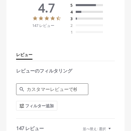
4.7
5
4
4
3
.
147 レビュー
2
7
s
1
t
a
r
r
レビュー
a
t
i
レビューのフィルタリング
n
g
S
e
a
r
c
フィルター追加
h
R
e
v
i
147 レビュー
並べ替え:
選択
e