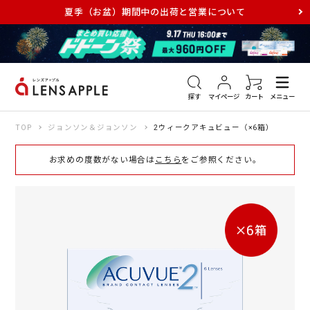
夏季（お盆）期間中の出荷と営業について
アキュビュー
メダリスト
メガネ
探す
マイページ
カート
メニュー
TOP
ジョンソン＆ジョンソン
2ウィークアキュビュー（×6箱）
お求めの度数がない場合は
こちら
をご参照ください。