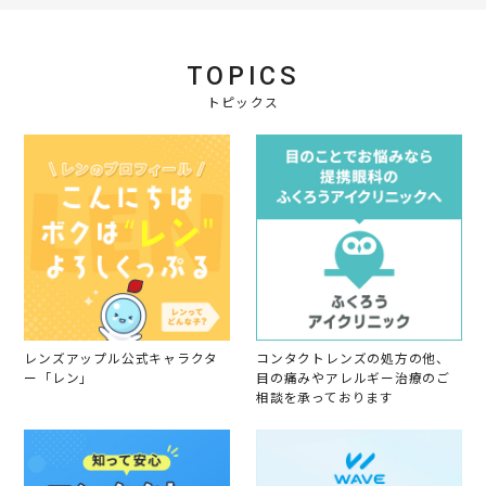
だ
w
p
回
い
b
r
購
て
y
2
入
い
会
0
し
TOPICS
ま
員
2
て
す
o
トピックス
2
ま
。
n
す
こ
6
。
れ
A
か
p
ら
r
も
2
使
0
い
2
続
2
け
る
予
定
で
レンズアップル公式キャラクタ
コンタクトレンズの処方の他、
す
ー「レン」
目の痛みやアレルギー治療のご
。
相談を承っております