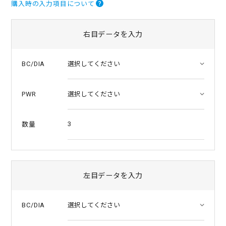
購入時の入力項目について
t
a
r
r
右目データを入力
a
t
i
BC/DIA
n
g
PWR
3
数量
左目データを入力
BC/DIA