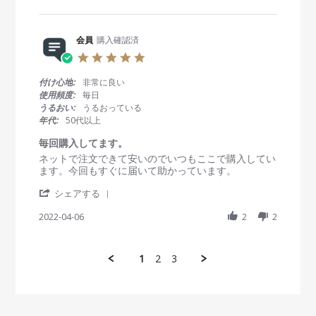
a
b
s
0
r
y
t
2
e
会
a
2
R
会員
購入確認済
員
t
e
o
i
5
v
n
n
.
i
2
g
0
付け心地:
非常に良い
e
4
と
s
使用頻度:
毎日
w
A
て
t
うるおい:
うるおっている
b
p
も
a
年代:
50代以上
y
r
使
r
会
2
い
r
毎回購入してます。
員
0
心
a
R
r
ネットで注文できて安いのでいつもここで購入してい
o
2
地
t
e
e
ます。今回もすぐに届いて助かっています。
n
2
が
i
v
v
2
よ
n
'
i
i
シェアする
4
く
g
S
e
e
A
毎
h
2022-04-06
2
2
w
w
p
回
a
b
s
r
購
r
y
t
2
入
e
会
a
0
さ
1
2
3
R
員
t
2
せ
e
o
i
2
て
v
n
n
い
i
6
g
た
e
A
毎