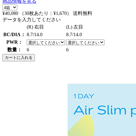
商品情報を見る
¥40,080
（30枚あたり：
¥1,670
）
送料無料
データを入力してください
(R) 右目
(L) 左目
BC/DIA：
8.7/14.0
8.7/14.0
PWR：
数量：
6
6
カートに入れる