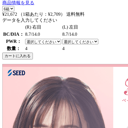
商品情報を見る
¥21,672
（1箱あたり：
¥2,709
）
送料無料
データを入力してください
(R) 右目
(L) 左目
BC/DIA：
8.7/14.0
8.7/14.0
PWR：
数量：
4
4
カートに入れる