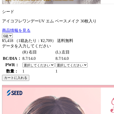
シード
アイコフレワンデーUV エム ベースメイク 30枚入り
商品情報を見る
¥5,418
（1箱あたり：
¥2,709
）
送料無料
データを入力してください
(R) 右目
(L) 左目
BC/DIA：
8.7/14.0
8.7/14.0
PWR：
数量：
1
1
カートに入れる