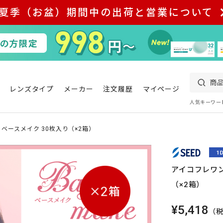
夏季（お盆）期間中の出荷と営業について
レンズタイプ
メーカー
注文履歴
マイページ
人気キーワー
 ベースメイク 30枚入り（×2箱）
アイコフレワン
（×2箱）
¥5,418
（