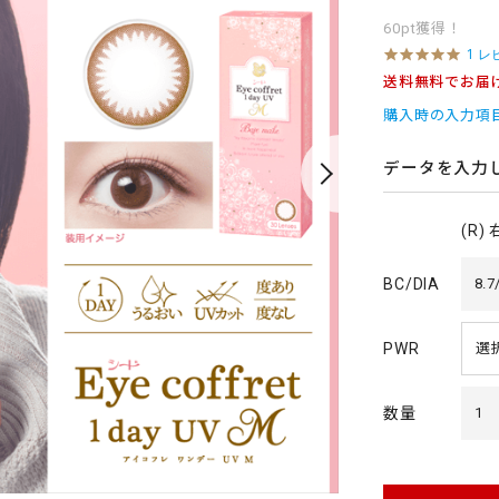
60pt獲得！
5
1 レ
.
送料無料でお届
0
s
購入時の入力項
t
a
r
データを入力
r
a
t
(R)
i
n
g
BC/DIA
8.7
PWR
数量
1