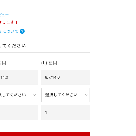
ビュー
けします！
目について
してください
 右目
(L) 左目
/14.0
8.7/14.0
1