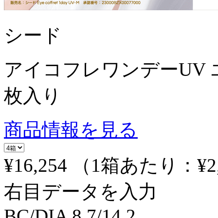
シード
アイコフレワンデーUV 
枚入り
商品情報を見る
¥16,254
（1箱あたり：
¥2
右目データを入力
BC/DIA
8.7/14.2