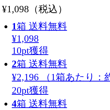
¥1,098
（税込）
1
箱
送料無料
¥1,098
10
pt獲得
2
箱
送料無料
¥2,196
（1箱あたり：
約
20
pt獲得
4
箱
送料無料