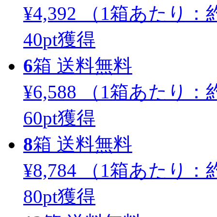
¥4,392
（1箱あたり：
約
40
pt獲得
6
箱
送料無料
¥6,588
（1箱あたり：
約
60
pt獲得
8
箱
送料無料
¥8,784
（1箱あたり：
約
80
pt獲得